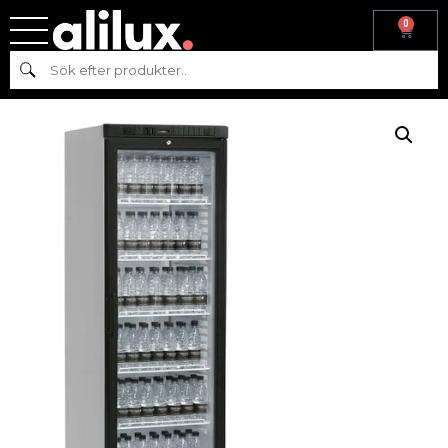
0
Hem
/
Kyl & frys
/
Kyl
/
Kylskåp
/
Drickarkyl
/ DRICKAKYL – 372 Liter
Sök
SCU1375-I – TEFCOLD