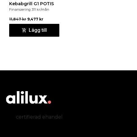
Kebabgrill G1 POTIS
Finansiering
311
kr
/mån
11,847
kr
9,477
kr
Lägg till
certifierad ehandel