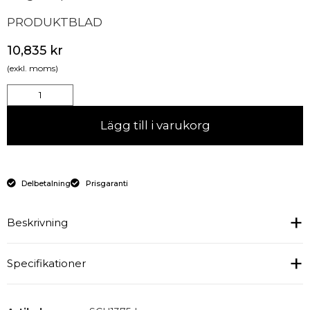
PRODUKTBLAD
10,835
kr
(exkl. moms)
Lägg till i varukorg
Delbetalning
Prisgaranti
Beskrivning
Drickakyl med glasdörr från kvalitetsmärket Tefcold
Specifikationer
för optimal försäljning och förvaring av dryck och
förpackade livsmedel.
Fläktassisterad kylning :