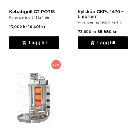
Dörr : Vändbar glasdörr
Hyllor : 5 st 490 x 360 mm + botten
Kebabgrill G2 POTIS
Kylskåp GKPv 1470 –
Liebherr
Finansiering
341
kr
/mån
Finansiering
1,930
kr
/mån
13,002
kr
10,401
kr
73,600
kr
58,880
kr
Lägg till
Lägg till
20%