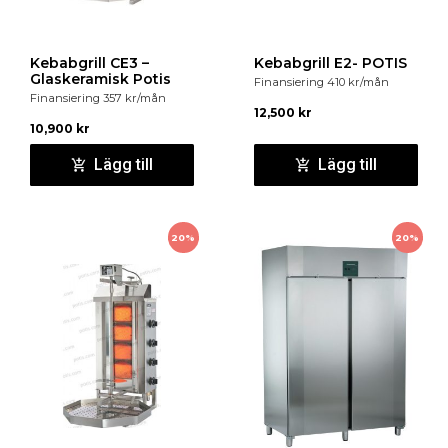
1840 mm
Invändiga mått : 470 x 440 x 1555 mm
Kebabgrill CE3 –
Kebabgrill E2- POTIS
Vikt : 85 kg
Glaskeramisk Potis
Finansiering
410
kr
/mån
Finansiering
357
kr
/mån
Temperatur : +2°C till +10°C
12,500
kr
10,900
kr
El anslutning : 230V/1F+N/50-60Hz
Lägg till
Lägg till
Ineffekt markvärde : 295 W
Burkar 33 cl : 455 st
20%
20%
Burkar 50 cl : 301 st
Flaskor 33 cl : 217 st
Flaskor 50 cl : 217 st
Klimat klass : 4
Bruttovolym : 372 liter
Nettovolym : 347 liter