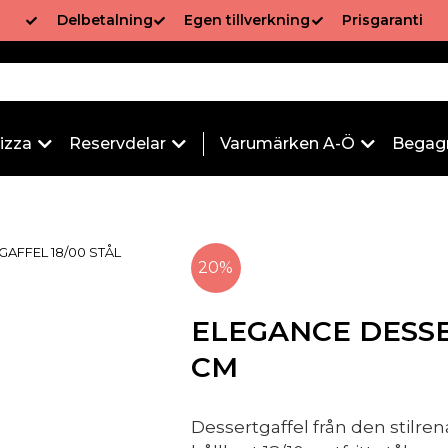
Delbetalning
Egen tillverkning
Prisgaranti
izza
Reservdelar
Varumärken A-Ö
Begag
AFFEL 18/00 STÅL
20%
ELEGANCE DESSER
CM
Dessertgaffel från den stilren