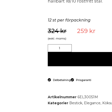
hållbart 18/10 rostfritt stål.
12 st per förpackning
324
kr
259
kr
(exkl. moms)
Delbetalning
Prisgaranti
Artikelnummer
6EL30051M
Kategorier
Bestick
,
Elegance
,
Köksu