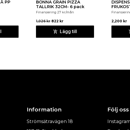
BONNA GRAIN PIZZA
DISPENS
TALLRIK 32CM- 6 pack
FRUKOST
Finansiering
27
kr
/mån
Finansieri
1,026
kr
822
kr
2,200
kr
l
Lägg till
Information
Följ oss
Strömsätravägen 18
Instagra