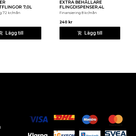
ER
EXTRA BEHÅLLARE
FLINGOR 7,0L
FLINGDISPENSER,4L
ng
72
kr
/mån
Finansiering
8
kr
/mån
240
kr
Lägg till
Lägg till
m