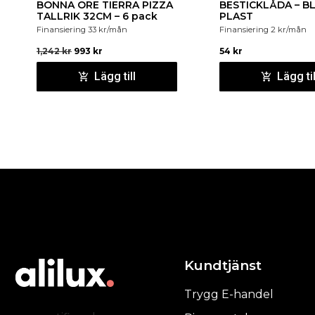
BONNA ORE TIERRA PIZZA
BESTICKLÅDA – BLÅ PP
TALLRIK 32CM – 6 pack
PLAST
Finansiering
33
kr
/mån
Finansiering
2
kr
/mån
1,242
kr
993
kr
54
kr
Lägg till
Lägg til
Kundtjänst
Trygg E-handel