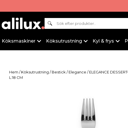
Sök
Köksmaskiner
Köksutrustning
Kyl & frys
P
Hem
/
Köksutrustning
/
Bestick
/
Elegance
/ ELEGANCE DESSERTG
L:18 CM