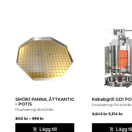
SMÖRJ PANNA, ÅTTKANTIG
Kebabgrill GD1 PO
– POTIS
Finansiering
174
kr
/mån
Finansiering
26
kr
/mån
6,643
kr
5,314
kr
800
kr
–
999
kr
Lägg till
Lägg til