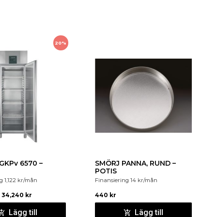
20%
GKPv 6570 –
SMÖRJ PANNA, RUND –
POTIS
ng
1,122
kr
/mån
Finansiering
14
kr
/mån
34,240
kr
440
kr
Lägg till
Lägg till