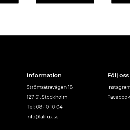
Information
Följ oss
Strömsätravägen 18
Instagra
127 61, Stockholm
Faceboo
Tel: 08-10 10 04
info@alilux.se