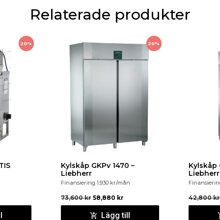
Relaterade produkter
20%
20%
TIS
Kylskåp GKPv 1470 –
Kylskåp 
Liebherr
Liebherr
Finansiering
1,930
kr
/mån
Finansieri
73,600
kr
58,880
kr
42,800
kr
l
Lägg till