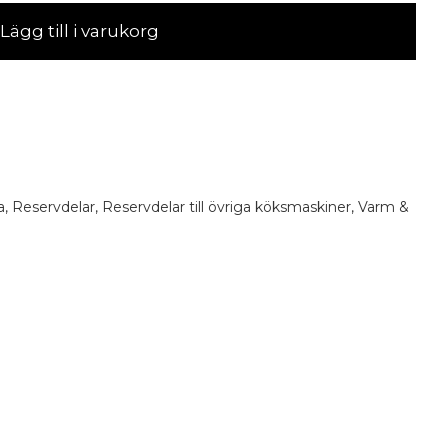
Lägg till i varukorg
a
,
Reservdelar
,
Reservdelar till övriga köksmaskiner
,
Varm &