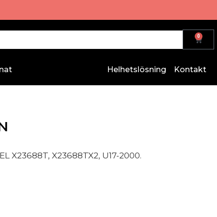
0
nat
Helhetslösning
Kontakt
N
L X23688T, X23688TX2, U17-2000.