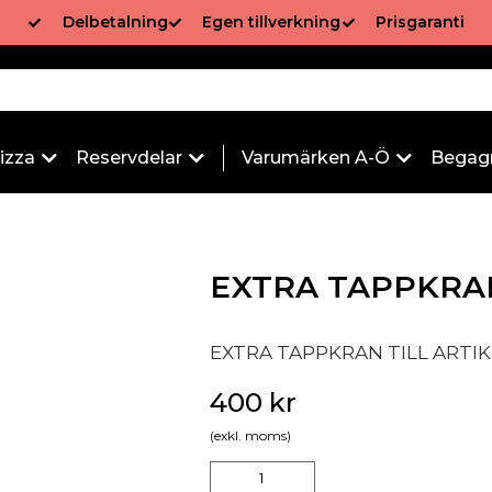
Delbetalning
Egen tillverkning
Prisgaranti
izza
Reservdelar
Varumärken A-Ö
Begag
EXTRA TAPPKRA
EXTRA TAPPKRAN TILL ARTIKE
400
kr
(exkl. moms)