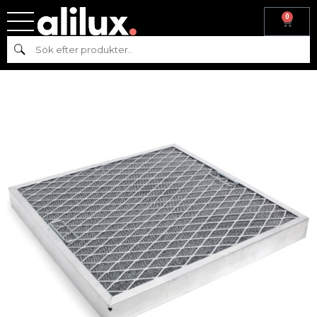
0
Hem
/
Reservdelar
/
Reservdelar till
Sök
varmkök
/
Fettfilter
/ FETTFILTER 495x495x50 – CAMFIL