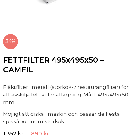
34%
FETTFILTER 495x495x50 –
CAMFIL
Fläktfilter i metall (storkök- / restaurangfilter) för
att avskilja fett vid matlagning. Mått: 495x495x50
mm
Möjligt att diska i maskin och passar de flesta
spiskåpor inom storkök.
1,352
kr
890
kr