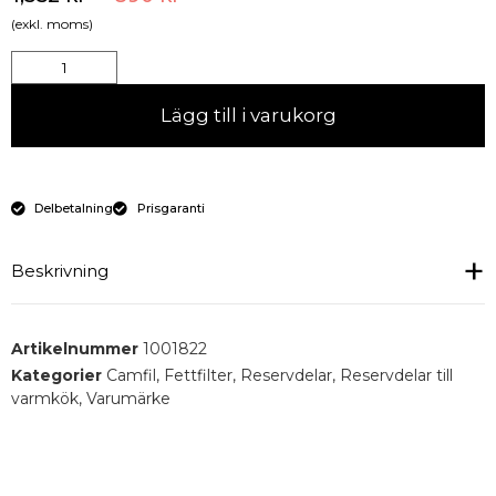
(exkl. moms)
Lägg till i varukorg
Delbetalning
Prisgaranti
Beskrivning
Utvecklad för:
Bl.a Restauranger, Cafeer, Bagerier,
Artikelnummer
1001822
stormarknader och matfabriker.
Kategorier
Camfil
,
Fettfilter
,
Reservdelar
,
Reservdelar till
Typ:
Stickat metallfilter med hög avskiljning av fett.
varmkök
,
Varumärke
Ram:
Strängpressad aluminiumprofil i SS 4104 i
standardutförande.
Media:
Standardutförande elförzinkad 0,25 mm.