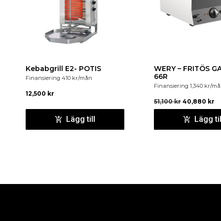
Kebabgrill E2- POTIS
WERY – FRITÖS G
66R
Finansiering
410
kr
/mån
Finansiering
1,340
kr
/må
12,500
kr
51,100
kr
40,880
kr
Lägg till
Lägg til