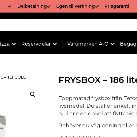
Delbetalning
Egen tillverkning
Prisgaranti
izza
Reservdelar
Varumärken A-Ö
Begag
ING – TEFCOLD
FRYSBOX – 186 l
Toppmatad frysbox från Tefcol
livsmedel. Du ställer enkelt 
hjul är den enkel att flytta vid
Behöver du vägledning eller h