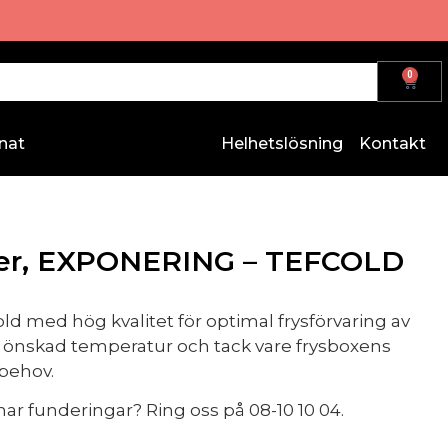
0
nat
Helhetslösning
Kontakt
iter, EXPONERING – TEFCOLD
d med hög kvalitet för optimal frysförvaring av
in önskad temperatur och tack vare frysboxens
 behov.
ar funderingar? Ring oss på 08-10 10 04.