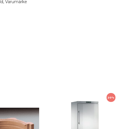
ld
,
Varumärke
 tim.
20%