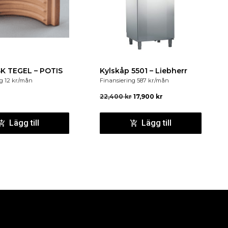
24°C
K TEGEL – POTIS
Kylskåp 5501 – Liebherr
ng
12
kr
/mån
Finansiering
587
kr
/mån
 650 x 885 mm
22,400
kr
17,900
kr
510 x 576 mm
Lägg till
Lägg till
broms
 V/Hz