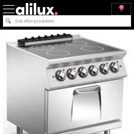
0
Hem
/
Köksmaskiner
/
Varmkök
/ GLASKERAMIKSPIS M.
Sök
VARMLUFTSUGN – EL 70 – NV7FEV-8E- MARENO