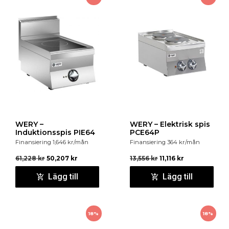
centreras på zonen. Marenos enheter är CE-
godkända och levereras med utförlig svensk manual.
Placering och säkerhet:
Enheten levereras som
golvmodell med justerbara ben ±40 mm. Spisen kan
även konsolupphängas (HT-system).
Tillbehör:
: Ugnsgaller, ugnsplåt, avställningskant 14
cm, spisräcke Ø4 cm, sidoavslutning med rundade
hörn, tappkran KV. Alla 70-enheter kan levereras
insvetsade i samma toppskiva (hygientopp 2 mm).
Lackering av ugnslucka.
WERY –
WERY – Elektrisk spis
Induktionsspis PIE64
PCE64P
Finansiering
1,646
kr
/mån
Finansiering
364
kr
/mån
61,228
kr
50,207
kr
13,556
kr
11,116
kr
Lägg till
Lägg till
18%
18%