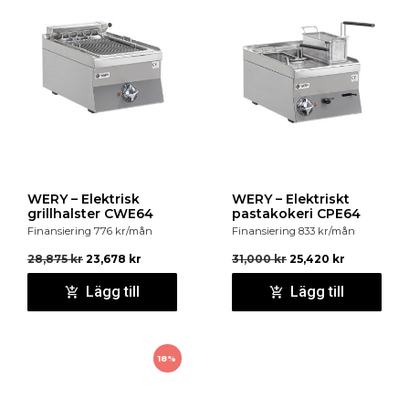
WERY – Elektrisk
WERY – Elektriskt
grillhalster CWE64
pastakokeri CPE64
Finansiering
776
kr
/mån
Finansiering
833
kr
/mån
28,875
kr
23,678
kr
31,000
kr
25,420
kr
Lägg till
Lägg till
18%