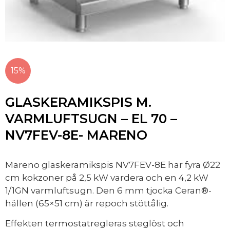
15%
GLASKERAMIKSPIS M.
VARMLUFTSUGN – EL 70 –
NV7FEV-8E- MARENO
Mareno glaskeramikspis NV7FEV-8E har fyra Ø22
cm kokzoner på 2,5 kW vardera och en 4,2 kW
1/1GN varmluftsugn. Den 6 mm tjocka Ceran®-
hällen (65×51 cm) är repoch stöttålig.
Effekten termostatregleras steglöst och