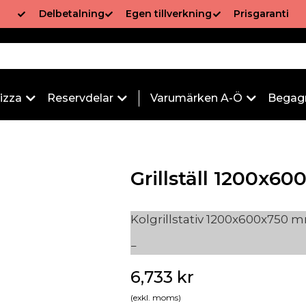
Delbetalning
Egen tillverkning
Prisgaranti
izza
Reservdelar
Varumärken A-Ö
Begag
Grillställ 1200x6
Kolgrillstativ 1200x600x750 
6,733
kr
(exkl. moms)