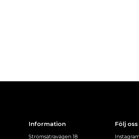
Information
Följ oss
Strömsätravägen 18
Instagra