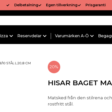
Delbetalning
Egen tillverkning
Prisgaranti
izza
Reservdelar
Varumärken A-Ö
Begag
/10 STÅL L:20,8 CM
20%
HISAR BAGET MAT
Matsked från den stilrena och k
rostfritt stål.