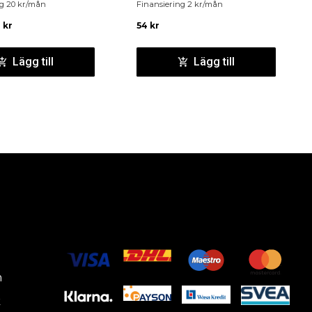
ng
20
kr
/mån
Finansiering
2
kr
/mån
2
kr
54
kr
Lägg till
Lägg till
m
k