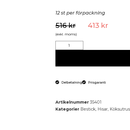
12 st per förpackning
516
kr
413
kr
(exkl. moms)
Delbetalning
Prisgaranti
Artikelnummer
35401
Kategorier
Bestick
,
Hisar
,
Köksutrus