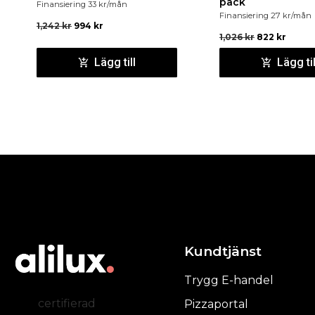
pack
Finansiering
33
kr
/mån
Finansiering
27
kr
/mån
1,242
kr
994
kr
1,026
kr
822
kr
Lägg till
Lägg til
Kundtjänst
Trygg E-handel
certifierad
Pizzaportal