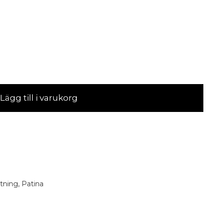
Lägg till i varukorg
tning
,
Patina