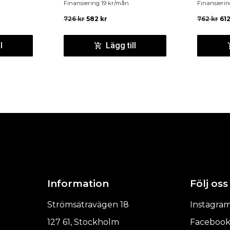
Finansiering
19
kr
/mån
Finansieri
726
kr
582
kr
762
kr
61
l
Lägg till
Information
Följ oss
Strömsätravägen 18
Instagra
127 61, Stockholm
Faceboo