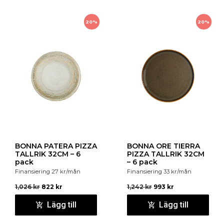
20%
20%
BONNA PATERA PIZZA
BONNA ORE TIERRA
TALLRIK 32CM – 6
PIZZA TALLRIK 32CM
pack
– 6 pack
Finansiering
27
kr
/mån
Finansiering
33
kr
/mån
1,026
kr
822
kr
1,242
kr
993
kr
Lägg till
Lägg till