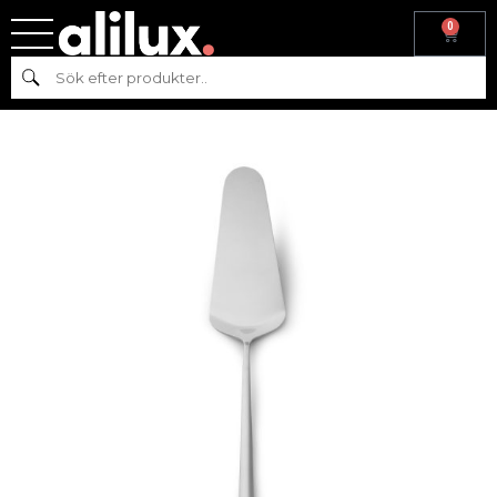
0
Hem
/
Köksutrustning
/
Bestick
/
Hisar
/ HISAR BAHAMA
Sök
TÅRTSPADE 18/10 STÅL L:21,3 CM