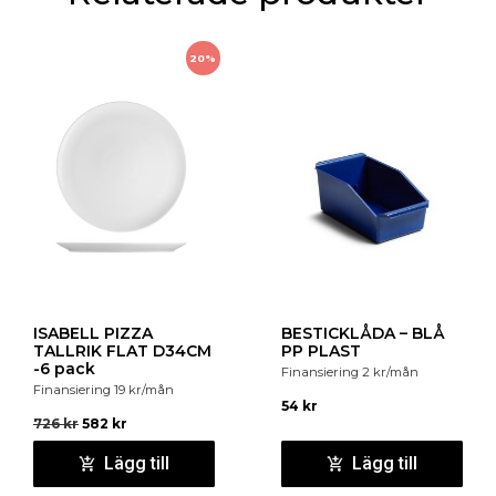
20%
ISABELL PIZZA
BESTICKLÅDA – BLÅ
TALLRIK FLAT D34CM
PP PLAST
-6 pack
Finansiering
2
kr
/mån
Finansiering
19
kr
/mån
54
kr
726
kr
582
kr
Lägg till
Lägg till