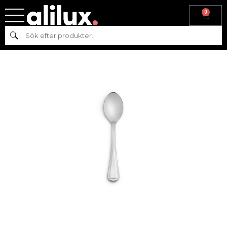
0
Hem
/
Köksutrustning
/
Bestick
/
Hisar
/ HISAR TOPKAPI TESKED
Sök
18/10 STÅL L:11,7 CM