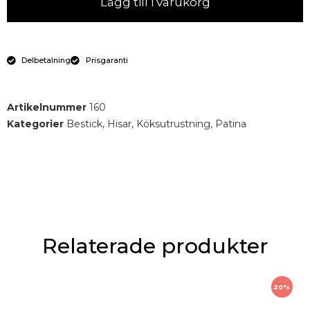
Lägg till i varukorg
Delbetalning
Prisgaranti
Artikelnummer
160
Kategorier
Bestick
,
Hisar
,
Köksutrustning
,
Patina
Relaterade produkter
20%