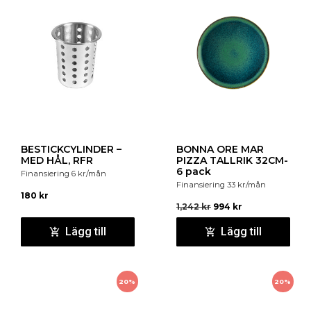
BESTICKCYLINDER –
BONNA ORE MAR
MED HÅL, RFR
PIZZA TALLRIK 32CM-
6 pack
Finansiering
6
kr
/mån
Finansiering
33
kr
/mån
180
kr
1,242
kr
994
kr
Lägg till
Lägg till
20%
20%