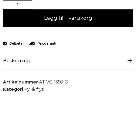
Lägg till i varukorg
Delbetalning
Prisgaranti
Beskrivning
Inbyggd bain-marie 1350 mm med värmeförlängning
Artikelnummer
AT-VC-1350-O
Kategori
Kyl & frys