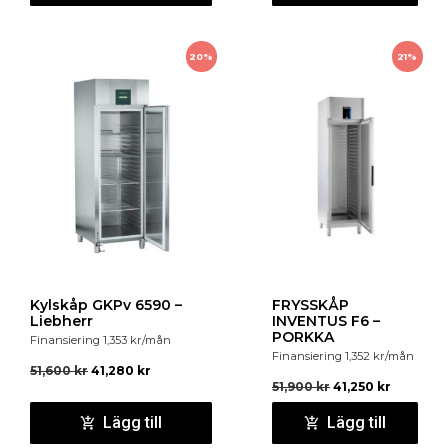
20%
21%
Kylskåp GKPv 6590 –
FRYSSKÅP
Liebherr
INVENTUS F6 –
PORKKA
Finansiering
1,353
kr
/mån
Finansiering
1,352
kr
/mån
51,600
kr
41,280
kr
51,900
kr
41,250
kr
Lägg till
Lägg till