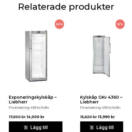
Relaterade produkter
20%
10%
Exponeringskylskåp –
Kylskåp GKv 4360 –
Liebherr
Liebherr
Finansiering
459
kr
/mån
Finansiering
459
kr
/mån
17,500
kr
14,000
kr
15,620
kr
13,990
kr
Lägg till
Lägg till