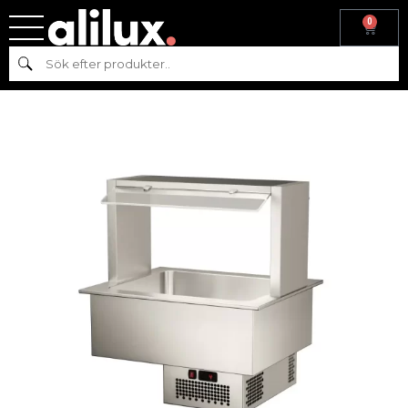
0
Hem
/
Kyl & frys
/ Inbyggd bain-marie 1350 mm med
Sök
värmeförlängning AT-VC-1350-O