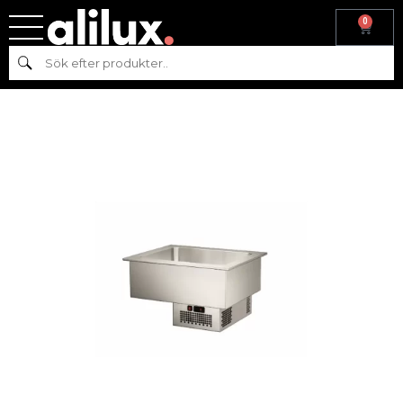
0
Hem
/
Kyl & frys
/ Inbyggd bain-marie 1655 mm AT-VC-1655-A
Sök