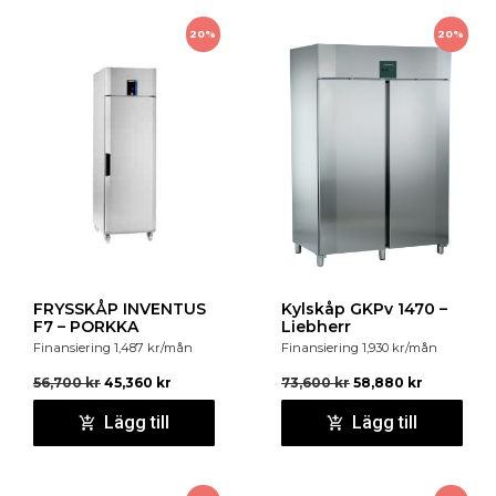
20%
20%
FRYSSKÅP INVENTUS
Kylskåp GKPv 1470 –
F7 – PORKKA
Liebherr
Finansiering
1,487
kr
/mån
Finansiering
1,930
kr
/mån
56,700
kr
45,360
kr
73,600
kr
58,880
kr
Lägg till
Lägg till