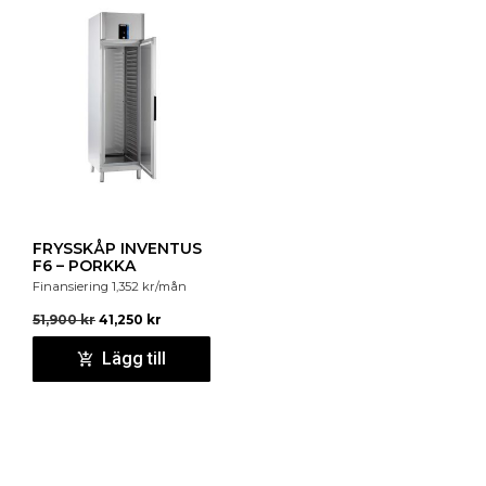
FRYSSKÅP INVENTUS
F6 – PORKKA
Finansiering
1,352
kr
/mån
51,900
kr
41,250
kr
Lägg till