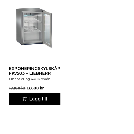
EXPONERINGSKYLSKÅP
FKv503 – LIEBHERR
Finansiering
448
kr
/mån
17,100
kr
13,680
kr
Lägg till