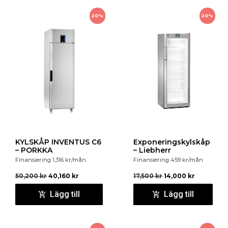
20%
20%
KYLSKÅP INVENTUS C6
Exponeringskylskåp
– PORKKA
– Liebherr
Finansiering
1,316
kr
/mån
Finansiering
459
kr
/mån
50,200
kr
40,160
kr
17,500
kr
14,000
kr
Lägg till
Lägg till