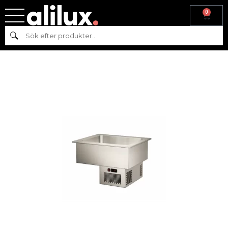
0
Hem
/
Kyl & frys
/ Inbyggd kyltank 1045 mm, AT-KC-1045-A
Sök