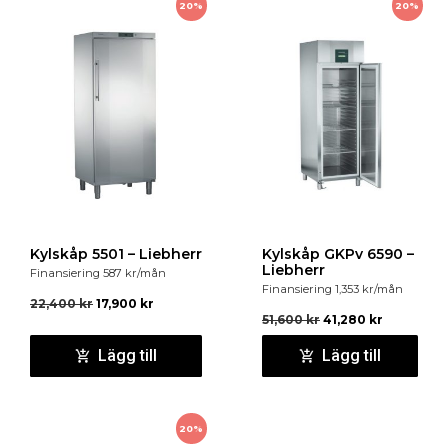
20%
20%
Kylskåp 5501 – Liebherr
Kylskåp GKPv 6590 –
Liebherr
Finansiering
587
kr
/mån
Finansiering
1,353
kr
/mån
22,400
kr
17,900
kr
51,600
kr
41,280
kr
Lägg till
Lägg till
20%