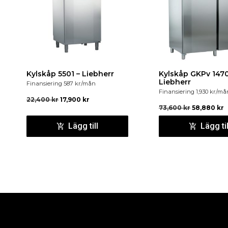
Kylskåp 5501 – Liebherr
Kylskåp GKPv 1470
Liebherr
Finansiering
587
kr
/mån
Finansiering
1,930
kr
/må
22,400
kr
17,900
kr
73,600
kr
58,880
kr
Lägg till
Lägg til