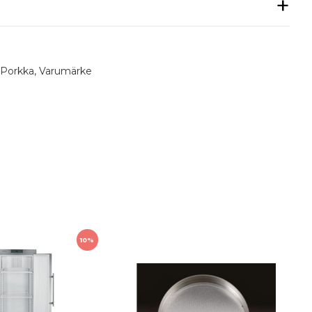
304e AISI 304.
tförvaringsbinge.
hygieniska och långvariga iskuber.
stem.
Porkka
,
Varumärke
engöringssystem.
ängliga utan verktyg.
 produktionen när bingen är full.
kompakta isbitar
med storleken Ø 27×32 mm.
n temperatur på -0,5 °.
2 mm
10%