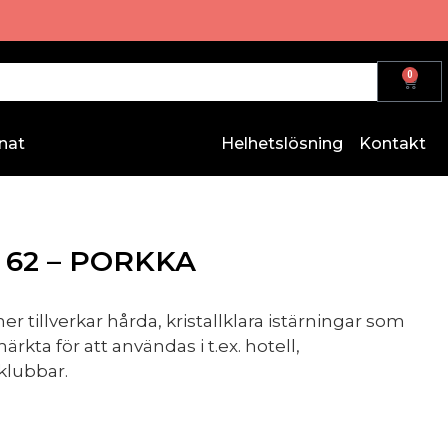
0
nat
Helhetslösning
Kontakt
 62 – PORKKA
 tillverkar hårda, kristallklara istärningar som
ärkta för att användas i t.ex. hotell,
klubbar.