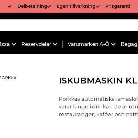
Delbetalning
Egen tillverkning
Prisgaranti
izza
Reservdelar
Varumärken A-Ö
Begag
– PORKKA
ISKUBMASKIN KL
Porkkas automatiska ismaskiner
varar länge i drinkar. De är utm
restauranger, kaféer och natt