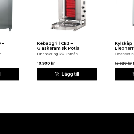
 –
Kebabgrill CE3 –
Kylskåp 
Glaskeramisk Potis
Liebherr
n
Finansiering
357
kr
/mån
Finansieri
10,900
kr
15,620
kr
l
Lägg till