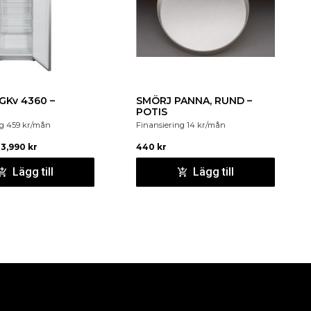
GKv 4360 –
SMÖRJ PANNA, RUND –
POTIS
ng
459
kr
/mån
Finansiering
14
kr
/mån
13,990
kr
440
kr
Lägg till
Lägg till