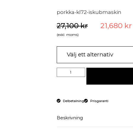
porkka-kl72-iskubmaskin
27,100
kr
21,680
kr
(exkl. moms)
Delbetalning
Prisgaranti
Beskrivning