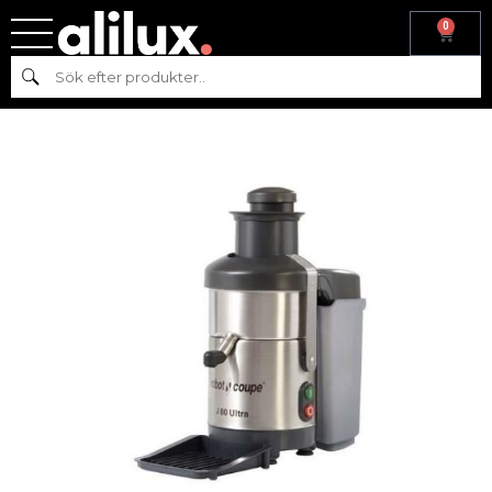
0
Hem
/
Köksmaskiner
/
Beredning
/ Juicepress J80 ROBOT-COUPE
Sök