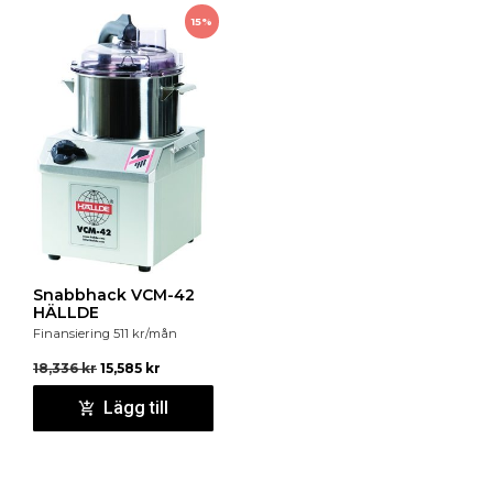
15%
Snabbhack VCM-42
HÄLLDE
Finansiering
511
kr
/mån
18,336
kr
15,585
kr
Lägg till