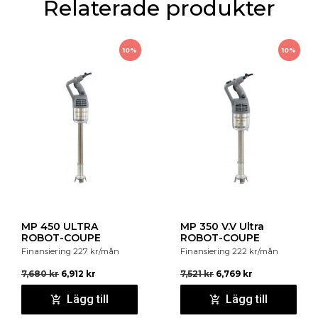
Relaterade produkter
genomskinliga behållaren gör det lätt att se när
restprodukterna behöver tömmas.
Målgrupp:
Juicebarer, catering, restaurang, hotell,
10%
10%
storkök
MP 450 ULTRA
MP 350 V.V Ultra
ROBOT-COUPE
ROBOT-COUPE
Finansiering
227
kr
/mån
Finansiering
222
kr
/mån
7,680
kr
6,912
kr
7,521
kr
6,769
kr
Lägg till
Lägg till