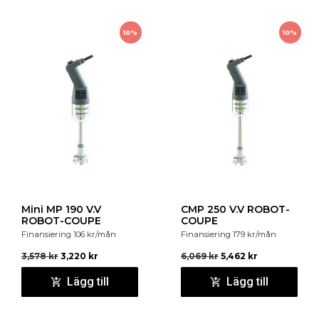
10%
10%
Mini MP 190 V.V
CMP 250 V.V ROBOT-
ROBOT-COUPE
COUPE
Finansiering
106
kr
/mån
Finansiering
179
kr
/mån
3,578
kr
3,220
kr
6,069
kr
5,462
kr
Lägg till
Lägg till