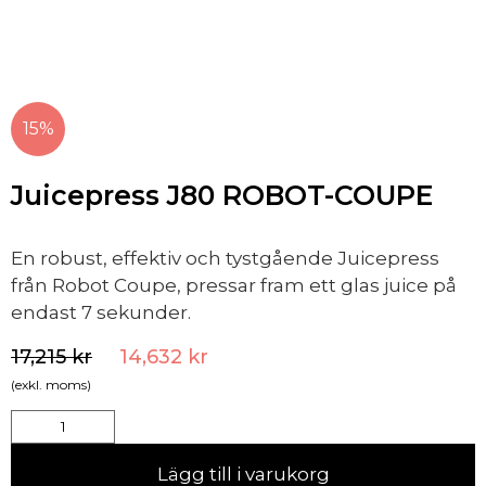
15%
Juicepress J80 ROBOT-COUPE
En robust, effektiv och tystgående Juicepress
från Robot Coupe, pressar fram ett glas juice på
endast 7 sekunder.
17,215
kr
14,632
kr
(exkl. moms)
Lägg till i varukorg