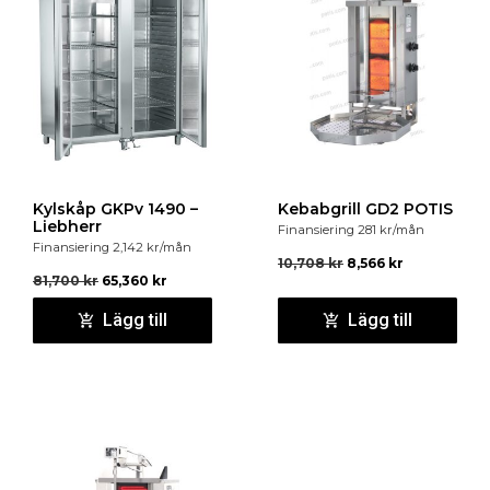
Kylskåp GKPv 1490 –
Kebabgrill GD2 POTIS
Liebherr
Finansiering
281
kr
/mån
Finansiering
2,142
kr
/mån
10,708
kr
8,566
kr
81,700
kr
65,360
kr
Lägg till
Lägg till