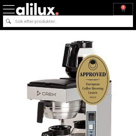
0
Hem
/
Köksmaskiner
/
Varm & Kall dryck
/ CREM Coffee Queen A-
Sök
2, 1.8L ThermoKinetic