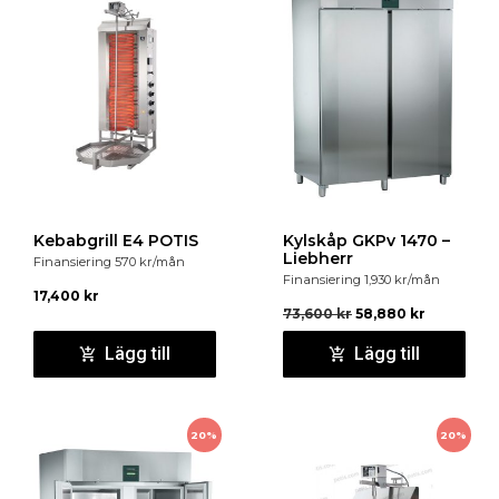
Kebabgrill E4 POTIS
Kylskåp GKPv 1470 –
Liebherr
Finansiering
570
kr
/mån
Finansiering
1,930
kr
/mån
17,400
kr
73,600
kr
58,880
kr
Lägg till
Lägg till
20%
20%