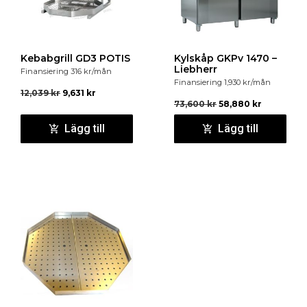
Kebabgrill GD3 POTIS
Kylskåp GKPv 1470 –
Liebherr
Finansiering
316
kr
/mån
Finansiering
1,930
kr
/mån
12,039
kr
9,631
kr
73,600
kr
58,880
kr
Lägg till
Lägg till