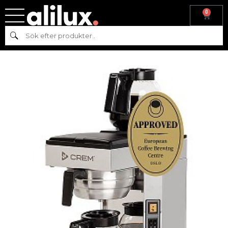
0
Hem
/
Köksmaskiner
/
Varm & Kall dryck
/ CREM Coffee Queen M-
Sök
2, 1.8L ThermoKinetic