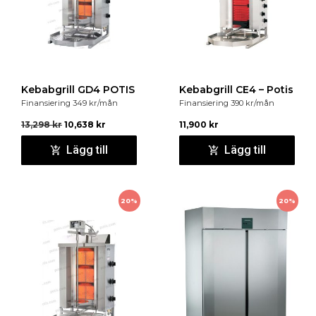
Kebabgrill GD4 POTIS
Kebabgrill CE4 – Potis
Finansiering
349
kr
/mån
Finansiering
390
kr
/mån
13,298
kr
10,638
kr
11,900
kr
Lägg till
Lägg till
20%
20%