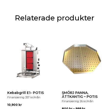
GN 1/9 - 176x108
Relaterade produkter
Kebabgrill E1- POTIS
SMÖRJ PANNA,
ÅTTKANTIG – POTIS
Finansiering
357
kr
/mån
Finansiering
26
kr
/mån
10,900
kr
800
kr
–
999
kr