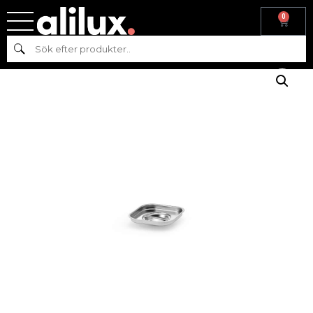
0
Hem
/
Gastronom
/
Kantiner
/ ROSTFRI KANTIN LOCK
Sök