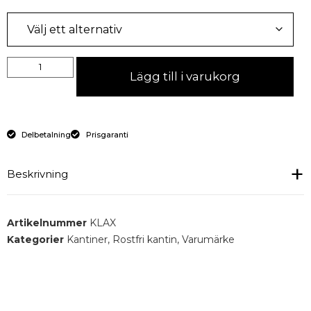
Lägg till i varukorg
Delbetalning
Prisgaranti
Beskrivning
STORLEKAR
Artikelnummer
KLAX
GN 1/1 - 530x32
Kategorier
Kantiner
,
Rostfri kantin
,
Varumärke
GN 1/2 - 265x325
GN 1/3 - 325x176
GN 1/4 - 265x162
GN 1/6 - 176x162