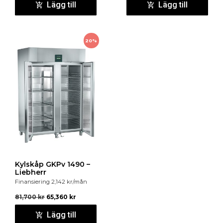
Lägg till
Lägg till
20%
Kylskåp GKPv 1490 –
Liebherr
Finansiering
2,142
kr
/mån
81,700
kr
65,360
kr
Lägg till