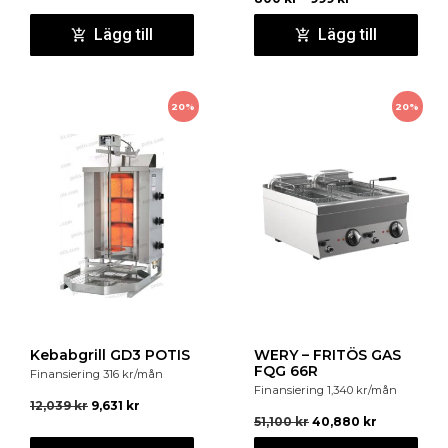
Lägg till
Lägg till
20%
20%
Kebabgrill GD3 POTIS
WERY – FRITÖS GAS
FQG 66R
Finansiering
316
kr
/mån
Finansiering
1,340
kr
/mån
12,039
kr
9,631
kr
51,100
kr
40,880
kr