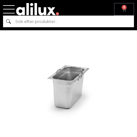
0
Hem
/
Gastronom
/
Kantiner
/ KANTIN MED HANDTAG GN 1/3-200,
Sök
RFR