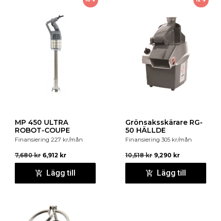
MP 450 ULTRA
Grönsaksskärare RG-
ROBOT-COUPE
50 HÄLLDE
Finansiering
227
kr
/mån
Finansiering
305
kr
/mån
7,680
kr
6,912
kr
10,518
kr
9,290
kr
Lägg till
Lägg till