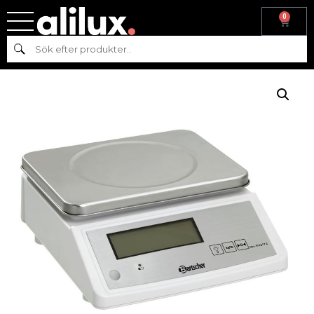
0
Hem
/
Köksmaskiner
/
Beredning
/ KÖKSVÅG 2 G DELNING UPP
Sök
TILL 15 KG, BARTSCHER