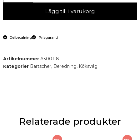
Lägg till i varukorg
Delbetalning
Prisgaranti
Artikelnummer
A300118
Kategorier
Bartscher
,
Beredning
,
Köksvåg
Relaterade produkter
10%
12%