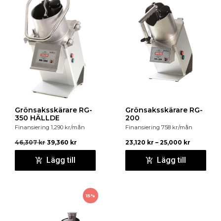
Grönsaksskärare RG-
Grönsaksskärare RG-
350 HÄLLDE
200
Finansiering
1,290
kr
/mån
Finansiering
758
kr
/mån
46,307
kr
39,360
kr
23,120
kr
–
25,000
kr
Lägg till
Lägg till
15%