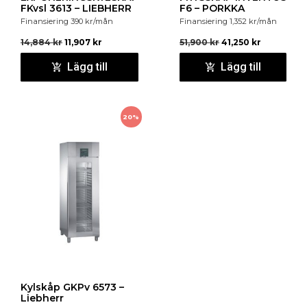
FKvsl 3613 – LIEBHERR
F6 – PORKKA
Finansiering
390
kr
/mån
Finansiering
1,352
kr
/mån
14,884
kr
11,907
kr
51,900
kr
41,250
kr
Lägg till
Lägg till
20%
Kylskåp GKPv 6573 –
Liebherr