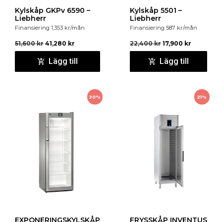
Kylskåp GKPv 6590 –
Kylskåp 5501 –
Liebherr
Liebherr
Finansiering
1,353
kr
/mån
Finansiering
587
kr
/mån
51,600
kr
41,280
kr
22,400
kr
17,900
kr
Lägg till
Lägg till
20%
21%
EXPONERINGSKYLSKÅP
FRYSSKÅP INVENTUS