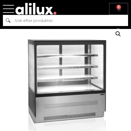
0
Hem
/
Kyl & frys
/
Kyl
/
Konditorikyl
/ Konditorikyl 905
Sök