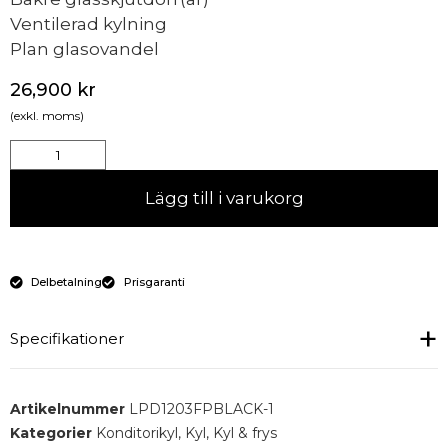
Ventilerad kylning
Plan glasovandel
26,900
kr
(exkl. moms)
Lägg till i varukorg
Delbetalning
Prisgaranti
Specifikationer
Temperaturintervall : +2 till +8 °C
Artikelnummer
LPD1203FPBLACK-1
Brutto-/nettovolym : 390/ 210l
Kategorier
Konditorikyl
,
Kyl
,
Kyl & frys