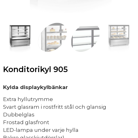
Konditorikyl 905
Kylda displaykylbänkar
Extra hyllutrymme
Svart glasram i rostfritt stål och glansig
Dubbelglas
Frostad glasfront
LED-lampa under varje hylla
Bakre glasskjutdörr(ar)