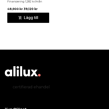
Finansiering
1,282
kr
/mån
48,900
kr
39,120
kr
Lägg till
certifierad ehandel