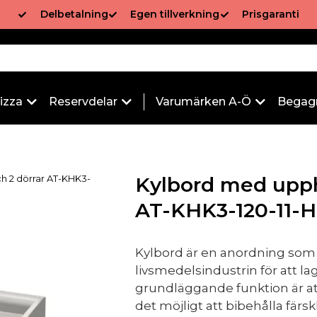
Delbetalning
Egen tillverkning
Prisgaranti
izza
Reservdelar
Varumärken A-Ö
Begag
h 2 dörrar AT-KHK3-
Kylbord med upph
AT-KHK3-120-11-H
Kylbord är en anordning som
livsmedelsindustrin för att l
grundläggande funktion är att
det möjligt att bibehålla fär