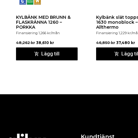
KYLBÄNK MED BRUNN &
Kylbänk slät topp
FLASKRÄNNA 1260 –
1630 monoblock –
PORKKA
Allthermo
Finansiering
1,266
kr
/mån
Finansiering
1,229
kr
/må
48,262
kr
38,610
kr
46,850
kr
37,480
kr
Lägg till
Lägg til
Kundtjänst