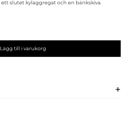
v ett slutet kylaggregat och en bänkskiva.
Lägg till i varukorg
jd kylkanal.