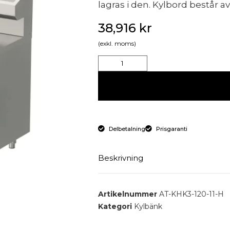
lagras i den. Kylbord består a
38,916
kr
(exkl. moms)
Delbetalning
Prisgaranti
Beskrivning
Kylbord med 2 dörrar och upphö
Artikelnummer
AT-KHK3-120-11-H
Kategori
Kylbänk