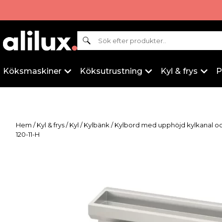
Sök
Köksmaskiner
Köksutrustning
Kyl & frys
P
Hem
/
Kyl & frys
/
Kyl
/
Kylbänk
/ Kylbord med upphöjd kylkanal oc
120-11-H