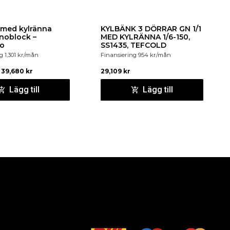
 med kylränna
KYLBÄNK 3 DÖRRAR GN 1/1
noblock –
MED KYLRÄNNA 1/6-150,
mo
SS1435, TEFCOLD
ng
1,301
kr
/mån
Finansiering
954
kr
/mån
39,680
kr
29,109
kr
Lägg till
Lägg till