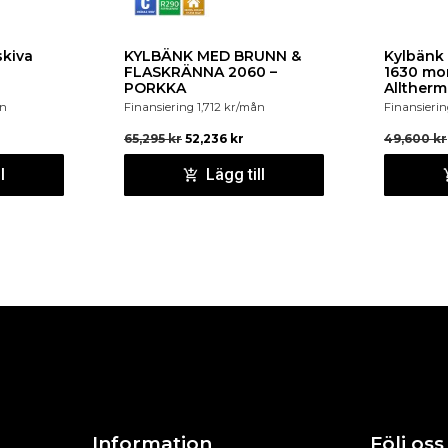
skiva
KYLBÄNK MED BRUNN &
Kylbänk
FLASKRÄNNA 2060 –
1630 mo
PORKKA
Allther
n
Finansiering
1,712
kr
/mån
Finansieri
65,295
kr
52,236
kr
49,600
kr
l
Lägg till
Information
Följ oss