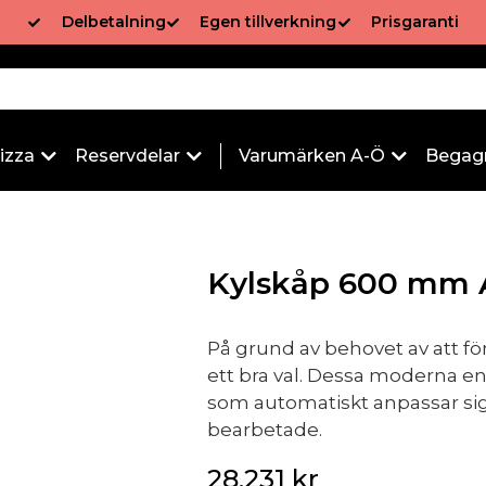
Delbetalning
Egen tillverkning
Prisgaranti
izza
Reservdelar
Varumärken A-Ö
Begag
Kylskåp 600 mm 
På grund av behovet av att fö
ett bra val. Dessa moderna e
som automatiskt anpassar sig t
bearbetade.
28,231
kr