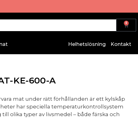
0
nat
Helhetslösning
Kontakt
AT-KE-600-A
rvara mat under rätt förhållanden är ett kylskåp
nheter har speciella temperaturkontrollsystem
ill olika typer av livsmedel – både färska och