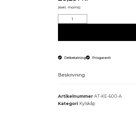
(exkl. moms)
Delbetalning
Prisgaranti
Beskrivning
Endörrs kylskåp 600 mm.
Artikelnummer
AT-KE-600-A
Kategori
Kylskåp