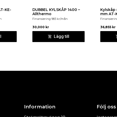
AT-KE-
DUBBEL KYLSKÅP 1400 –
Kylskåp
Allthermo
mm AT-
n
Finansiering
983
kr
/mån
Finansieri
30,000
kr
36,855
kr
l
Lägg till
Information
Följ oss