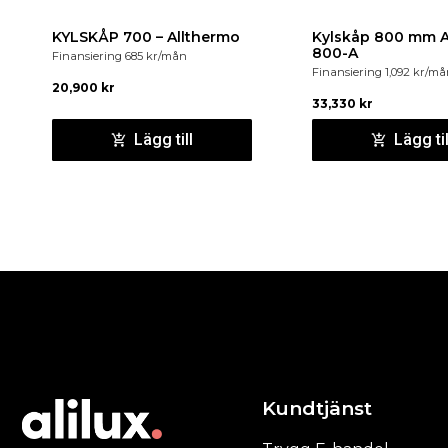
KYLSKÅP 700 – Allthermo
Kylskåp 800 mm 
800-A
Finansiering
685
kr
/mån
Finansiering
1,092
kr
/må
20,900
kr
33,330
kr
Lägg till
Lägg til
Kundtjänst