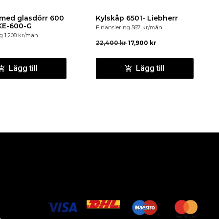
 med glasdörr 600
Kylskåp 6501- Liebherr
KE-600-G
Finansiering
587
kr
/mån
ng
1,208
kr
/mån
22,400
kr
17,900
kr
Lägg till
Lägg till