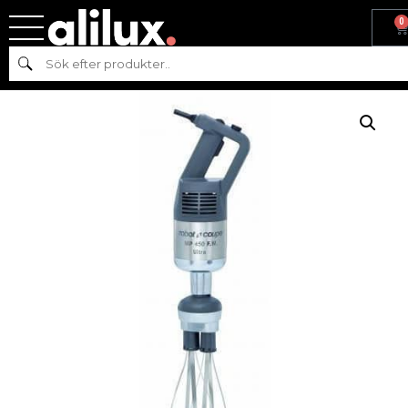
0
Hem
/
Köksmaskiner
/
Beredning
/ MP 450 FW Ultra ROBOT-
Sök
COUPE