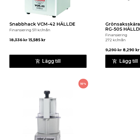
Snabbhack VCM-42 HÄLLDE
Grönsaksskära
RG-50S HÄLLD
Finansiering
511
kr
/mån
Finansiering
18,336
kr
15,585
kr
272
kr
/mån
9,290
kr
8,290
kr
Lägg till
Lägg till
15%