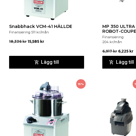
Snabbhack VCM-41 HÄLLDE
MP 350 ULTRA
ROBOT-COUP
Finansiering
511
kr
/mån
Finansiering
18,336
kr
15,585
kr
204
kr
/mån
6,917
kr
6,225
kr
Lägg till
Lägg till
15%