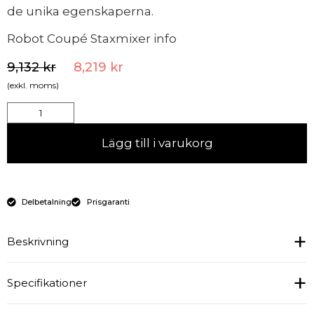
de unika egenskaperna.
Robot Coupé Staxmixer info
9,132
kr
8,219
kr
(exkl. moms)
Lägg till i varukorg
Delbetalning
Prisgaranti
Beskrivning
Specifikationer
Kraftfull
- Ny kraftfull motor. 20% mer effektiv
Robust
-Rostfritt motorblock, tålig och robust