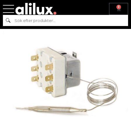
0
Hem
/
Reservdelar
/
Reservdelar till varmkök
/ Överhettningskydd
Sök
till stekhäll FTE/CWE/CFE/NFT)