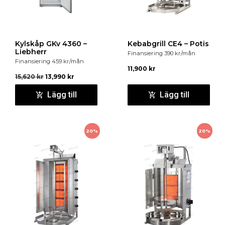
CFE,
6030.0058
Mareno:
1878500, MA1878500
Modular:
66111500, 661.115.00
EGO:
55.32562.822
Silko:
MA1878500
Cookmax:
1878500
Alpeninox:
0375187417, 051626
Juno:
0375187417,
Kylskåp GKv 4360 –
Kebabgrill CE4 – Potis
051626
Zanussi:
0375187417, 051626
Liebherr
Finansiering
390
kr
/mån
Finansiering
459
kr
/mån
Electrolux:
0375187417, 051626
11,900
kr
DitoSama:
0375187417, 051626
King:
0375187417,
15,620
kr
13,990
kr
051626
Therma:
0375187417, 051626
Lägg till
Lägg till
20%
20%