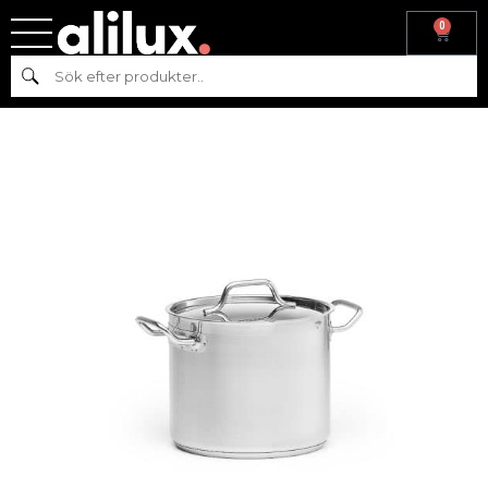
0
Hem
/
Köksutrustning
/
Kittel & Stekpanna
/
Kittel
/ PATINA KITTEL
Sök
8L, RFR, HÖG