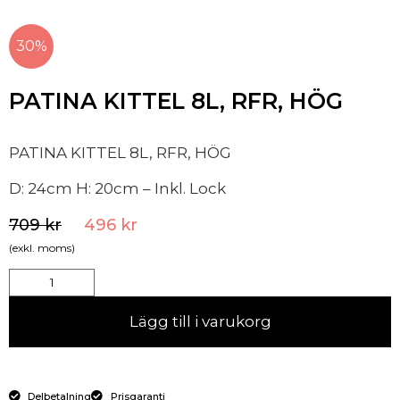
30%
PATINA KITTEL 8L, RFR, HÖG
PATINA KITTEL 8L, RFR, HÖG
D: 24cm H: 20cm – Inkl. Lock
709
kr
496
kr
(exkl. moms)
Lägg till i varukorg
Delbetalning
Prisgaranti