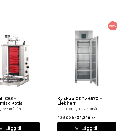
20%
ll CE3 –
Kylskåp GKPv 6570 –
misk Potis
Liebherr
ng
357
kr
/mån
Finansiering
1,122
kr
/mån
42,800
kr
34,240
kr
Lägg till
Lägg till