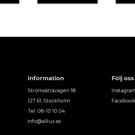
Information
Följ oss
Strömsätravägen 18
Instagra
127 61, Stockholm
Faceboo
Tel: 08-10 10 04
info@alilux.se