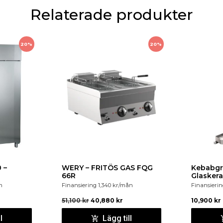
Relaterade produkter
20%
20%
 –
WERY – FRITÖS GAS FQG
Kebabgri
66R
Glaskera
n
Finansiering
1,340
kr
/mån
Finansieri
51,100
kr
40,880
kr
10,900
kr
l
Lägg till