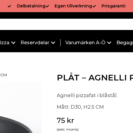
Delbetalning
Egen tillverkning
Prisgaranti
izza
Reservdelar
Varumärken A-Ö
Begag
30CM
PLÅT – AGNELLI
Agnelli pizzafat i blåstål.
Mått: D30, H2.5 CM
75
kr
(exkl. moms)