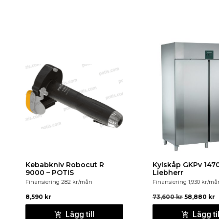
Kebabkniv Robocut R
Kylskåp GKPv 1470
9000 – POTIS
Liebherr
Finansiering
282
kr
/mån
Finansiering
1,930
kr
/må
8,590
kr
73,600
kr
58,880
kr
Lägg till
Lägg til