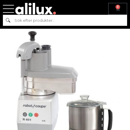
0
Hem
/
Köksmaskiner
/
Beredning
/ R 401 ROBOT-COUPE
Sök