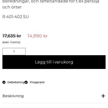
beredningar, och räffeltandade för t ex persilja
och örter
R 401-402 SU
17,635
kr
14,990
kr
(exkl. moms)
Lägg till i varukorg
Delbetalning
Prisgaranti
Beskrivning