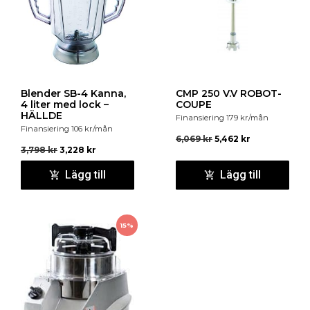
Blender SB-4 Kanna,
CMP 250 V.V ROBOT-
4 liter med lock –
COUPE
HÄLLDE
Finansiering
179
kr
/mån
Finansiering
106
kr
/mån
6,069
kr
5,462
kr
3,798
kr
3,228
kr
Lägg till
Lägg till
15%