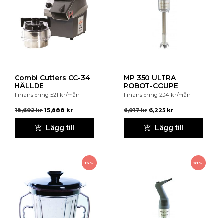
Combi Cutters CC-34
MP 350 ULTRA
HÄLLDE
ROBOT-COUPE
Finansiering
521
kr
/mån
Finansiering
204
kr
/mån
18,692
kr
15,888
kr
6,917
kr
6,225
kr
Lägg till
Lägg till
15%
10%