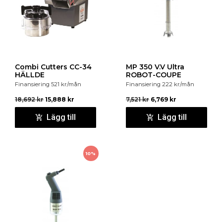
Combi Cutters CC-34
MP 350 V.V Ultra
HÄLLDE
ROBOT-COUPE
Finansiering
521
kr
/mån
Finansiering
222
kr
/mån
18,692
kr
15,888
kr
7,521
kr
6,769
kr
Lägg till
Lägg till
10%