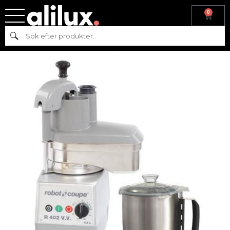
0
Hem
/
Köksmaskiner
/
Beredning
/ R 402 V.V ROBOT-COUPE
Sök