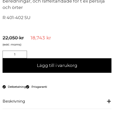
beredningar, och räffeltandade för t ex persilja
och örter
R 401-402 SU
22,050
kr
18,743
kr
(exkl. moms)
Lägg till i varukorg
Delbetalning
Prisgaranti
Beskrivning