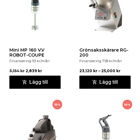
Mini MP 160 V.V
Grönsaksskärare RG-
ROBOT-COUPE
200
Finansiering
93
kr
/mån
Finansiering
758
kr
/mån
3,154
kr
2,839
kr
23,120
kr
–
25,000
kr
Lägg till
Lägg till
15%
10%