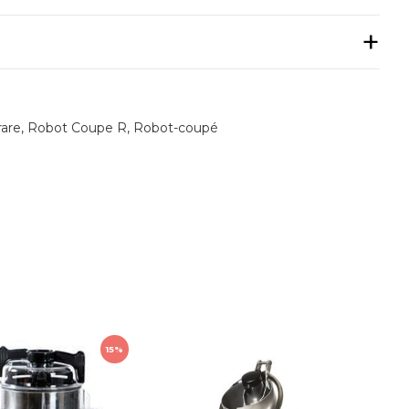
 Ett motorblock med både snabbhack och
: färs, puré, majonnäs, pajdeg och mycket annat på
rare
,
Robot Coupe R
,
Robot-coupé
, tyst och driftsäker industriell induktionsmotor för
 lång och pålitlig användning.
önformad nedmatare
300.
allskänken, caféet, barnstugan, catering m fl.
15%