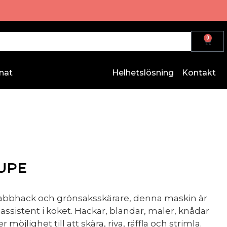
0
nat
Helhetslösning
Kontakt
UPE
bbhack och grönsaksskärare, denna maskin är
 assistent i köket. Hackar, blandar, maler, knådar
 möjlighet till att skära, riva, räffla och strimla.