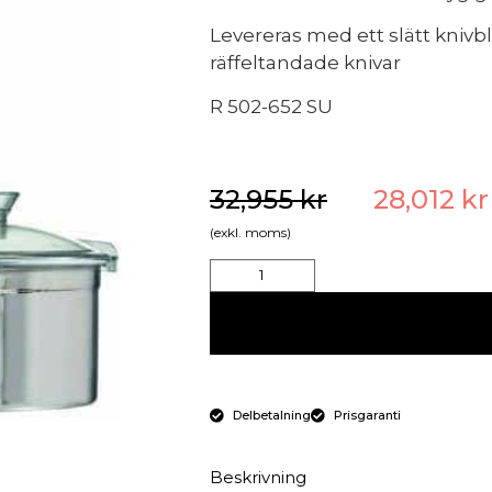
Levereras med ett slätt knivbl
räffeltandade knivar
R 502-652 SU
32,955
kr
28,012
kr
(exkl. moms)
Delbetalning
Prisgaranti
Beskrivning