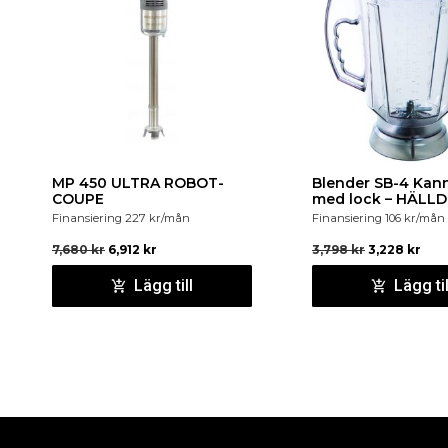
MP 450 ULTRA ROBOT-
Blender SB-4 Kanna
COUPE
med lock – HÄLLD
Finansiering
227
kr
/mån
Finansiering
106
kr
/mån
7,680
kr
6,912
kr
3,798
kr
3,228
kr
Lägg till
Lägg til