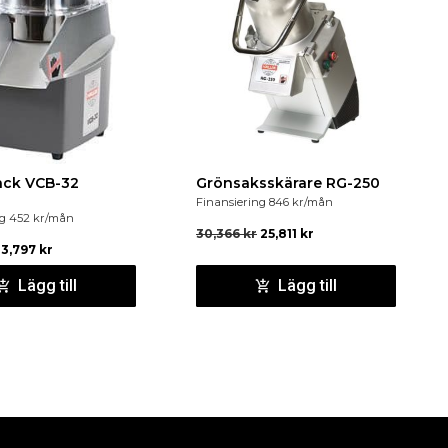
ck VCB-32
Grönsaksskärare RG-250
Finansiering
846
kr
/mån
ng
452
kr
/mån
30,366
kr
25,811
kr
13,797
kr
Lägg till
Lägg till