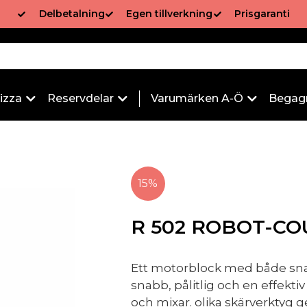
Delbetalning
Egen tillverkning
Prisgaranti
izza
Reservdelar
Varumärken A-Ö
Begag
15%
R 502 ROBOT-CO
Ett motorblock med både sna
snabb, pålitlig och en effektiv
och mixar. olika skärverktyg ger