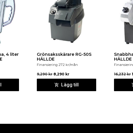
, 4 liter
Grönsaksskärare RG-50S
Snabbha
E
HÄLLDE
HÄLLDE
Finansiering
272
kr
/mån
Finansieri
9,290
kr
8,290
kr
16,232
kr
l
Lägg till