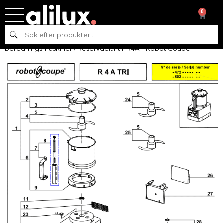
0
Hem
/
Reservdelar
/
Reservdelar till
Sök
beredningsmaskiner
/
Reservdelar
beredningsmaskiner
/ Reservdelar till R4A – Robot Coupé