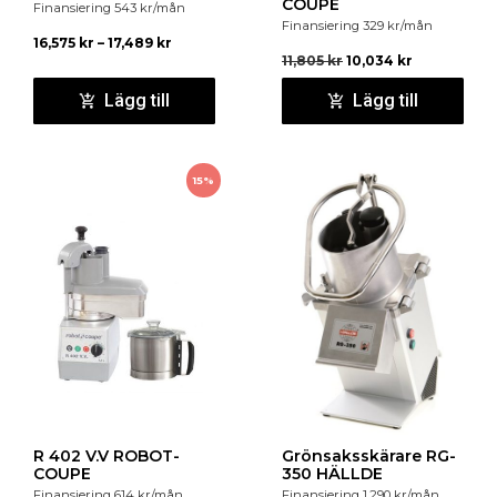
COUPE
Finansiering
543
kr
/mån
Finansiering
329
kr
/mån
16,575
kr
–
17,489
kr
11,805
kr
10,034
kr
Lägg till
Lägg till
15%
R 402 V.V ROBOT-
Grönsaksskärare RG-
COUPE
350 HÄLLDE
Finansiering
614
kr
/mån
Finansiering
1,290
kr
/mån