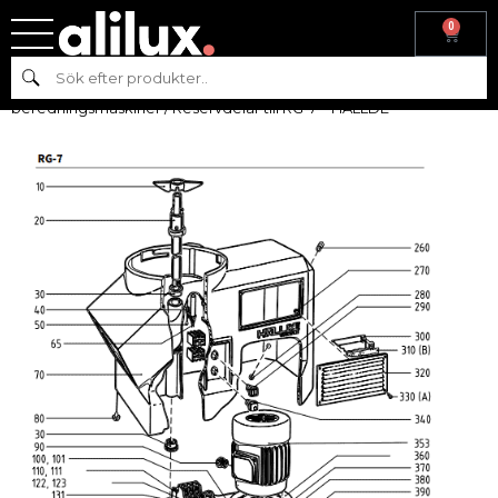
0
Hem
/
Reservdelar
/
Reservdelar till
Sök
beredningsmaskiner
/
Reservdelar
beredningsmaskiner
/ Reservdelar till RG-7 – HÄLLDE