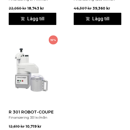
22,050
kr
18,743
kr
46,307
kr
39,360
kr
Lägg till
Lägg till
15%
R 301 ROBOT-COUPE
Finansiering
351
kr
/mån
12,610
kr
10,719
kr