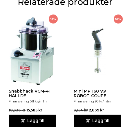
Relaterade produkter
säker.
Bearbetningsförmåga:
Kapabel till att bearbeta
15%
10%
mellan 40-60 Kg/Timme beroende på typ av
förberedelse. Kan bearbeta i 30 minuter non-stop.
Snabbhack VCM-41
Mini MP 160 V.V
HÄLLDE
ROBOT-COUPE
Finansiering
511
kr
/mån
Finansiering
93
kr
/mån
18,336
kr
15,585
kr
3,154
kr
2,839
kr
Lägg till
Lägg till