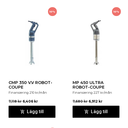
10%
10%
CMP 350 V.V ROBOT-
MP 450 ULTRA
COUPE
ROBOT-COUPE
Finansiering
210
kr
/mån
Finansiering
227
kr
/mån
7,118
kr
6,406
kr
7,680
kr
6,912
kr
Lägg till
Lägg till