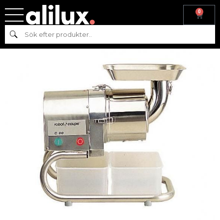
0
Hem
/
Köksmaskiner
/
Beredning
/ Separator C80 ROBOT-COUPE
Sök