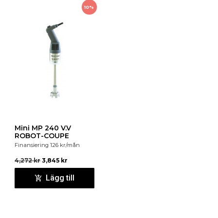
10%
Mini MP 240 V.V
ROBOT-COUPE
Finansiering
126
kr
/mån
4,272
kr
3,845
kr
Lägg till