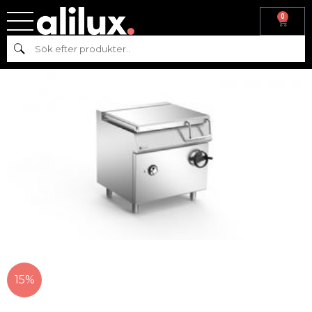
0
Hem
/
Varumärke
/
Mareno
/ STEKBORD – EL 70 – NBR7-8EG/EF/EI
Sök
– MARENO
15%