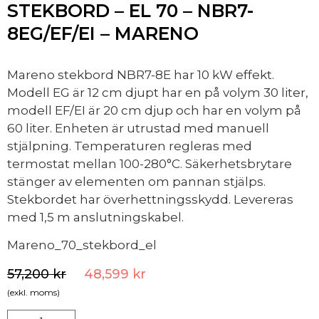
STEKBORD – EL 70 – NBR7-
8EG/EF/EI – MARENO
Mareno stekbord NBR7-8E har 10 kW effekt.
Modell EG är 12 cm djupt har en på volym 30 liter,
modell EF/EI är 20 cm djup och har en volym på
60 liter. Enheten är utrustad med manuell
stjälpning. Temperaturen regleras med
termostat mellan 100-280°C. Säkerhetsbrytare
stänger av elementen om pannan stjälps.
Stekbordet har överhettningsskydd. Levereras
med 1,5 m anslutningskabel.
Mareno_70_stekbord_el
57,200
kr
48,599
kr
(exkl. moms)