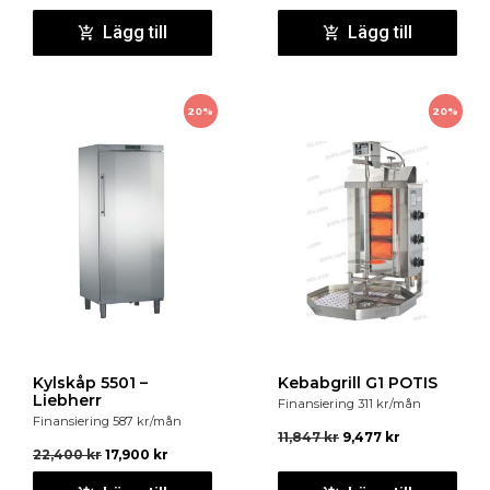
Lägg till
Lägg till
20%
20%
Kylskåp 5501 –
Kebabgrill G1 POTIS
Liebherr
Finansiering
311
kr
/mån
Finansiering
587
kr
/mån
11,847
kr
9,477
kr
22,400
kr
17,900
kr