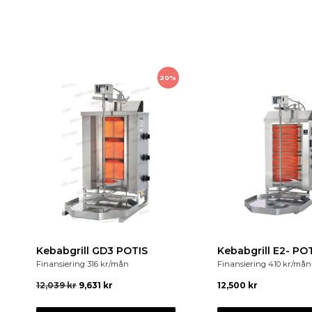
20%
Kebabgrill GD3 POTIS
Kebabgrill E2- PO
Finansiering
316
kr
/mån
Finansiering
410
kr
/mån
12,039
kr
9,631
kr
12,500
kr