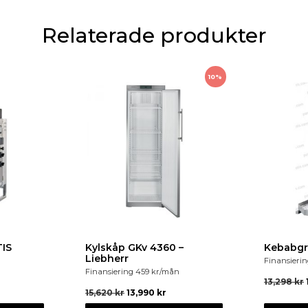
Relaterade produkter
10%
TIS
Kylskåp GKv 4360 –
Kebabgr
Liebherr
Finansieri
Finansiering
459
kr
/mån
13,298
kr
15,620
kr
13,990
kr