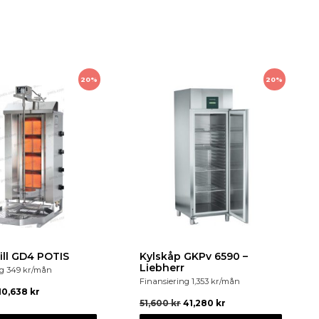
20%
20%
ill GD4 POTIS
Kylskåp GKPv 6590 –
Liebherr
ng
349
kr
/mån
Finansiering
1,353
kr
/mån
10,638
kr
51,600
kr
41,280
kr