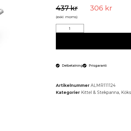
437
kr
306
kr
(exkl. moms)
Delbetalning
Prisgaranti
Artikelnummer
ALMR111124
Kategorier
Kittel & Stekpanna
,
Köks