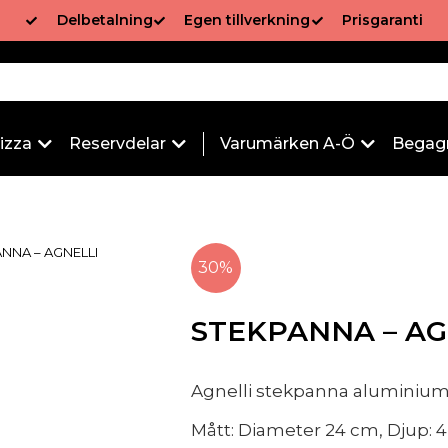
Delbetalning
Egen tillverkning
Prisgaranti
izza
Reservdelar
Varumärken A-Ö
Begag
ANNA – AGNELLI
30%
STEKPANNA – A
Agnelli stekpanna aluminiu
Mått: Diameter 24 cm, Djup: 4,