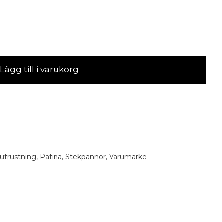
Lägg till i varukorg
utrustning
,
Patina
,
Stekpannor
,
Varumärke