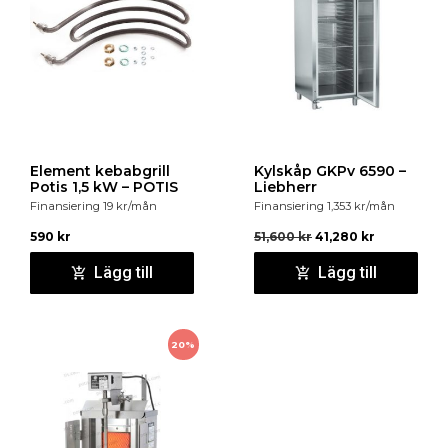
Element kebabgrill
Kylskåp GKPv 6590 –
Potis 1,5 kW – POTIS
Liebherr
Finansiering
19
kr
/mån
Finansiering
1,353
kr
/mån
590
kr
51,600
kr
41,280
kr
Lägg till
Lägg till
20%