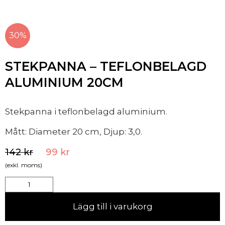
30%
STEKPANNA – TEFLONBELAGD
ALUMINIUM 20CM
Stekpanna i teflonbelagd aluminium.
Mått: Diameter 20 cm, Djup: 3,0.
142
kr
99
kr
(exkl. moms)
Lägg till i varukorg