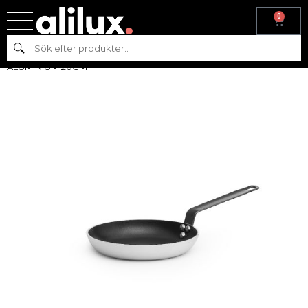
0
Hem
/
Köksutrustning
/
Kittel &
Sök
Stekpanna
/
Stekpannor
/ STEKPANNA – TEFLONBELAGD
ALUMINIUM 20CM