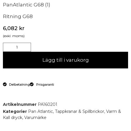
PanAtlantic G68 (1)
Ritning G68
6,082
kr
(exkl. moms)
Lägg till i varukorg
Delbetalning
Prisgaranti
Artikelnummer
PA160201
Kategorier
Pan Atlantic
,
Tappkranar & Spillbrickor
,
Varm &
Kall dryck
,
Varumärke