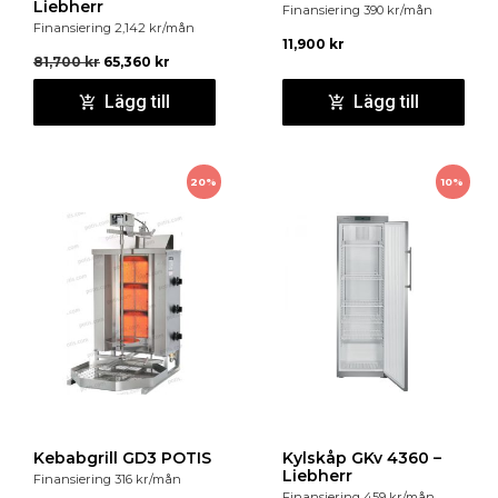
Liebherr
Finansiering
390
kr
/mån
Finansiering
2,142
kr
/mån
11,900
kr
81,700
kr
65,360
kr
Lägg till
Lägg till
20%
10%
Kebabgrill GD3 POTIS
Kylskåp GKv 4360 –
Liebherr
Finansiering
316
kr
/mån
Finansiering
459
kr
/mån