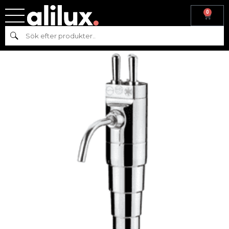
0
Hem
/
Köksmaskiner
/
Varm & Kall dryck
/ Tappkran, Trevägsval
Sök
PAN ATLANTIC