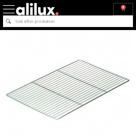
0
Hem
/
Gastronom
/
Plåt
/ UGNSGALLER – 600×400
Sök