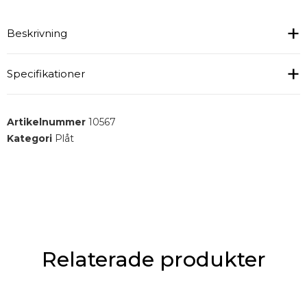
Beskrivning
Specifikationer
Gallermått: 600x400 mm
Rostfritt stål.
Nylonlänkrullar : 75 mm.
Artikelnummer
10567
Gejderavstånd : 90 mm.
Kategori
Plåt
Relaterade produkter