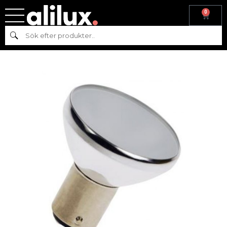
0
Hem
/
Reservdelar
/
Reservdelar till Pizzaugnar
/ Ugnslampa till
Sök
Classic Pizzaugn – Dr Fischer