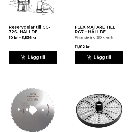
Reservdelar till CC-
FLEXIMATARE TILL
32S- HÄLLDE
RG7 – HÄLLDE
10
kr
–
3,536
kr
Finansiering
390
kr
/mån
11,912
kr
Lägg till
Lägg till