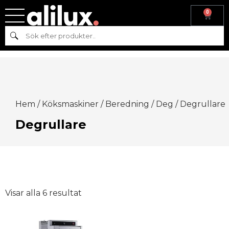
0
Sök
Hem
/
Köksmaskiner
/
Beredning
/
Deg
/ Degrullare
Degrullare
Visar alla 6 resultat