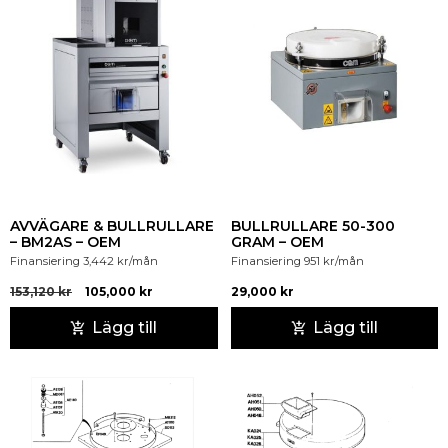
AVVÄGARE & BULLRULLARE
BULLRULLARE 50-300
– BM2AS – OEM
GRAM – OEM
Finansiering
3,442
kr
/mån
Finansiering
951
kr
/mån
153,120
kr
105,000
kr
29,000
kr
Lägg till
Lägg till