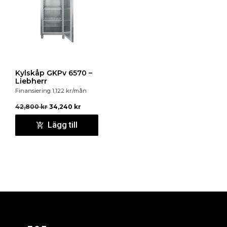
Kylskåp GKPv 6570 –
Liebherr
Finansiering
1,122
kr
/mån
42,800
kr
34,240
kr
Lägg till