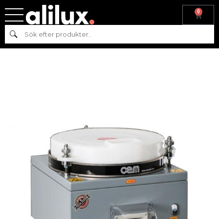
0
Hem
/
Köksmaskiner
/
Beredning
/ BULLRULLARE 50-300 GRAM –
Sök
OEM