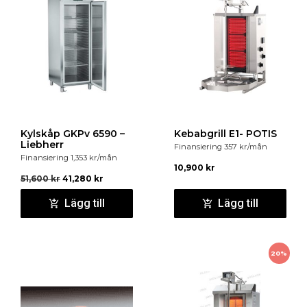
Kylskåp GKPv 6590 –
Kebabgrill E1- POTIS
Liebherr
Finansiering
357
kr
/mån
Finansiering
1,353
kr
/mån
10,900
kr
51,600
kr
41,280
kr
Lägg till
Lägg till
20%