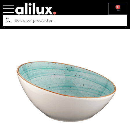
0
Hem
/
Köksutrustning
/
Skålar
/
Bonna
/ BONNA AQUA SKÅL
Sök
D16CM