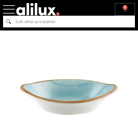
0
Hem
/
Köksutrustning
/
Skålar
/
Bonna
/ BONNA AQUA SKÅL OVAL
Sök
11CM