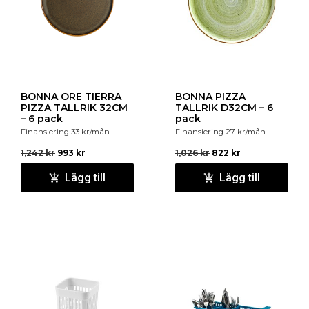
BONNA ORE TIERRA
BONNA PIZZA
PIZZA TALLRIK 32CM
TALLRIK D32CM – 6
– 6 pack
pack
Finansiering
33
kr
/mån
Finansiering
27
kr
/mån
1,242
kr
993
kr
1,026
kr
822
kr
Lägg till
Lägg till