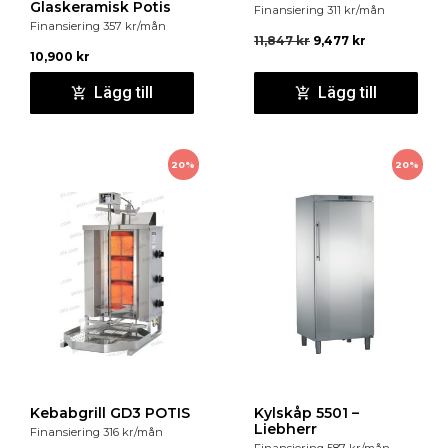
Glaskeramisk Potis
Finansiering
311
kr
/mån
Finansiering
357
kr
/mån
11,847
kr
9,477
kr
10,900
kr
Lägg till
Lägg till
20%
20%
Kebabgrill GD3 POTIS
Kylskåp 5501 –
Liebherr
Finansiering
316
kr
/mån