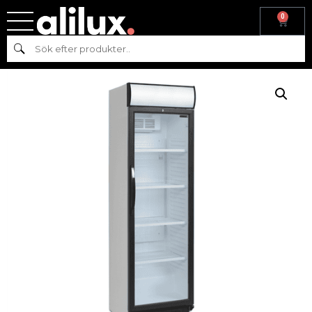
0
Hem
/
Kyl & frys
/
Kyl
/
Kylskåp
/
Drickarkyl
/ DRICKAKYL – 372 Liter –
Sök
TEFCOLD