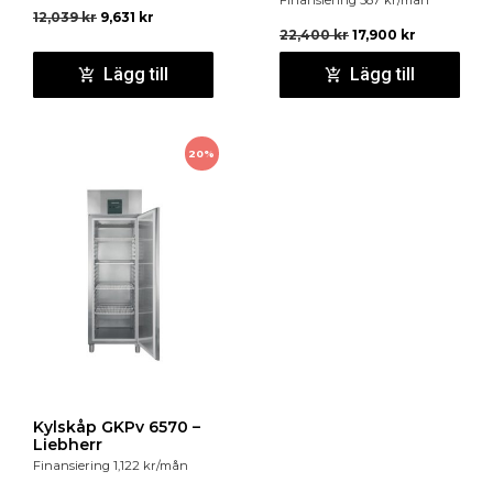
Finansiering
587
kr
/mån
12,039
kr
9,631
kr
22,400
kr
17,900
kr
Lägg till
Lägg till
20%
Kylskåp GKPv 6570 –
Liebherr
Finansiering
1,122
kr
/mån