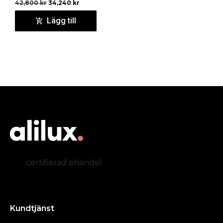
42,800
kr
34,240
kr
Lägg till
certifierad ehandel
Kundtjänst