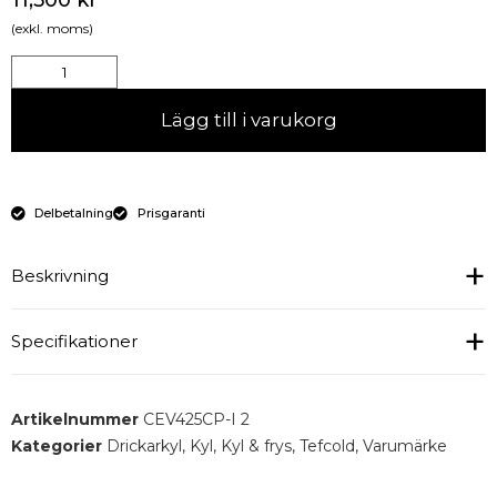
11,500
kr
(exkl. moms)
Lägg till i varukorg
Delbetalning
Prisgaranti
Beskrivning
Drickakyl med glasdörr från kvalitetsmärket Tefcold
Specifikationer
för optimal försäljning och förvaring av dryck och
förpackade livsmedel.
Energiförbrukning, kWh/24h : 1,66
Artikelnummer
CEV425CP-I 2
Ljudnivå dBA : 45
Kategorier
Drickarkyl
,
Kyl
,
Kyl & frys
,
Tefcold
,
Varumärke
Typ av kylning : Fläktassisterad kyla