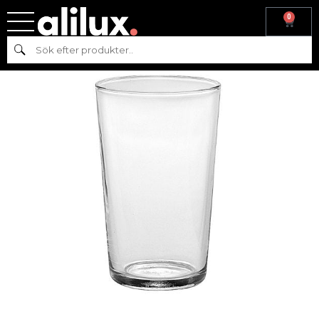
0
Hem
/
Köksutrustning
/
Glas
/
Duralex
/ DURALEX UNIE 56CL
Sök