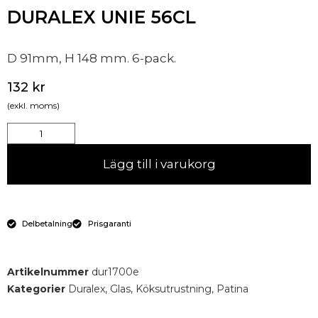
DURALEX UNIE 56CL
D 91mm, H 148 mm. 6-pack.
132
kr
(exkl. moms)
Lägg till i varukorg
Delbetalning
Prisgaranti
Artikelnummer
dur1700e
Kategorier
Duralex
,
Glas
,
Köksutrustning
,
Patina