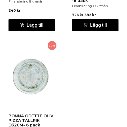
-6 pack
Finansiering
8
kr
/mån
Finansiering
19
kr
/mån
240
kr
726
kr
582
kr
Lägg till
Lägg till
20%
BONNA ODETTE OLIV
PIZZA TALLRIK
D32CM- 6 pack