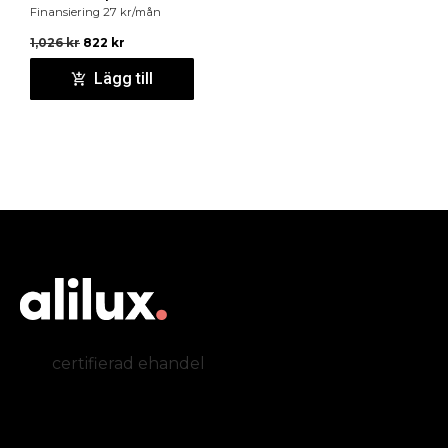
Finansiering
27
kr
/mån
1,026
kr
822
kr
Lägg till
certifierad ehandel