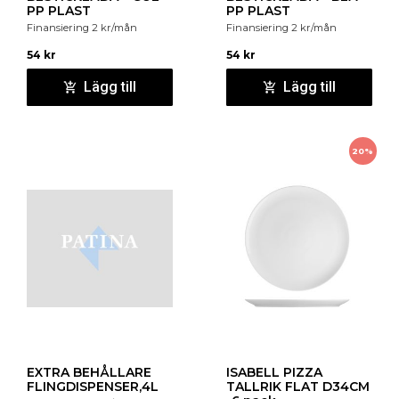
PP PLAST
PP PLAST
Finansiering
2
kr
/mån
Finansiering
2
kr
/mån
54
kr
54
kr
Lägg till
Lägg till
20%
EXTRA BEHÅLLARE
ISABELL PIZZA
FLINGDISPENSER,4L
TALLRIK FLAT D34CM