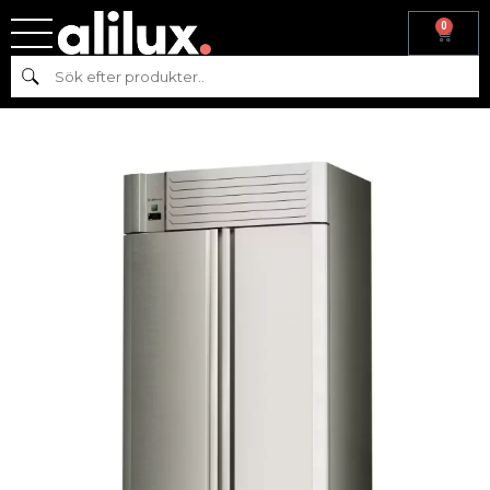
0
Hem
/
Köksmaskiner
/
Varmkök
/
Värmeri
/
Värmeskåp
/ Fristående
Sök
bain-marie, 1-kammare, 2 dörrar, 3 lådor, AT-VB-1200/2/W