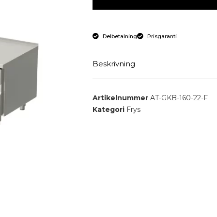
Delbetalning
Prisgaranti
Beskrivning
Frysbotten med 4 lådor.
Artikelnummer
AT-GKB-160-22-F
Kategori
Frys