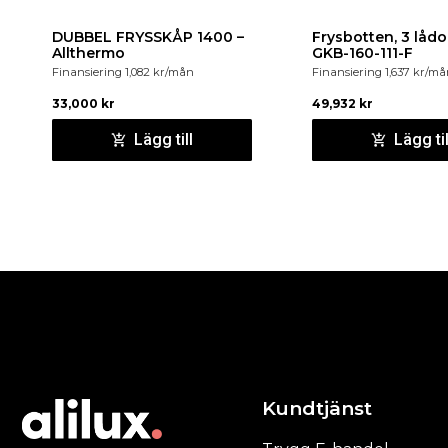
DUBBEL FRYSSKÅP 1400 –
Frysbotten, 3 lådo
Allthermo
GKB-160-111-F
Finansiering
1,082
kr
/mån
Finansiering
1,637
kr
/må
33,000
kr
49,932
kr
Lägg till
Lägg til
Kundtjänst