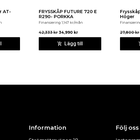
r AT-
FRYSSKÅP FUTURE 720 E
Frysskå
R290- PORKKA
Höger
n
Finansiering
1,147
kr
/mån
Finansieri
42,333
kr
34,990
kr
27,800
kr
l
Lägg till
Information
Följ oss