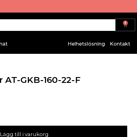
0
nat
Helhetslösning
Kontakt
or AT-GKB-160-22-F
Lägg till i varukorg