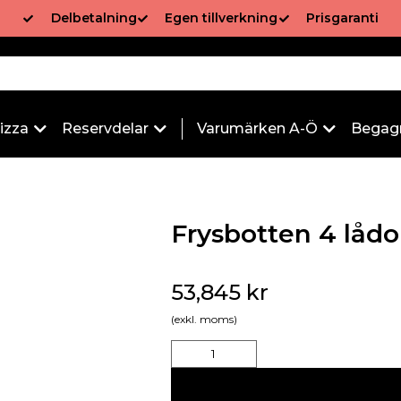
Delbetalning
Egen tillverkning
Prisgaranti
izza
Reservdelar
Varumärken A-Ö
Begag
Frysbotten 4 låd
53,845
kr
(exkl. moms)