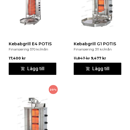
Kebabgrill E4 POTIS
Kebabgrill G1 POTIS
Finansiering
570
kr
/mån
Finansiering
311
kr
/mån
17,400
kr
11,847
kr
9,477
kr
Lägg till
Lägg till
20%