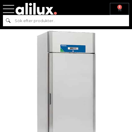
0
Hem
/
Kyl & frys
/
Frys
/
Frysskåp
/ FRYSSKÅP FUTURE 720 E R290-
Sök
PORKKA