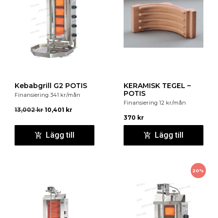
om 30 mm
4 par tippfria hyllstöd
i rostfritt stål
Dörren är utrustad
med lås, magnetisk packning
och tåliga fjädergångjärn, står öppen i 90° och är
självstängande
Effektiv
kondenserande konstruktion med luftfilter
Effektivt
och energibesparande, hermetiskt luftkylt
HCFC köldmediumsystem och för centralkylda
Kebabgrill G2 POTIS
KERAMISK TEGEL –
POTIS
Finansiering
341
kr
/mån
produkter hygientak
Finansiering
12
kr
/mån
13,002
kr
10,401
kr
370
kr
Lägg till
Lägg till
20%