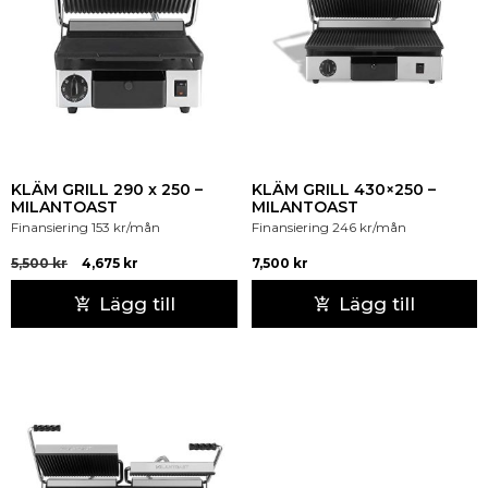
kunder, och vi är engagerade i att se till att de
får den bästa möjliga lösningen för sina
unika behov.
KLÄM GRILL 290 x 250 –
KLÄM GRILL 430×250 –
MILANTOAST
MILANTOAST
Finansiering
153
kr
/mån
Finansiering
246
kr
/mån
5,500
kr
4,675
kr
7,500
kr
Lägg till
Lägg till