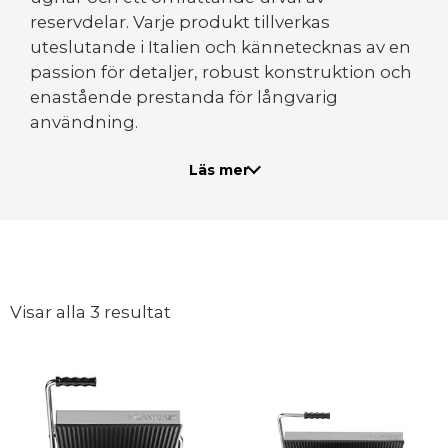
reservdelar. Varje produkt tillverkas
uteslutande i Italien och kännetecknas av en
passion för detaljer, robust konstruktion och
enastående prestanda för långvarig
användning.
Milantoast har ett starkt engagemang för
Läs mer
kvalitet och säkerhet, vilket säkerställer att
varje produkt uppfyller stränga standarder
för kvalitetskontroll, elektrisk säkerhet,
livsmedelskontakt och energieffektivitet.
Detta garanterar att kunderna får tillförlitliga
och hållbara produkter som uppfyller deras
Visar alla 3 resultat
behov och förväntningar.
Som auktoriserad återförsäljare är Alilux
stolta över att kunna erbjuda Milantoasts
imponerande produktsortiment till våra