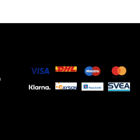
510 x 571 mm
k
ed broms
m
 V/Hz
k