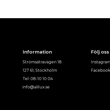
Invändiga mått, BxDxH : 1180 x 
Lock : 2 välvda skjutbara glasloc
Korgar : 5 st.
Utvändigt : Vit/grå
Invändigt : Vit
Styrhjul/Fötter : 4 styrhjul, 2 m
Information
Följ oss
Lås : Ja
Strömsätravägen 18
Instagra
Spänning/frekvens : 220-240/50
127 61, Stockholm
Faceboo
Ineffekt, märkvärde : 141 W
Tel: 08-10 10 04
info@alilux.se