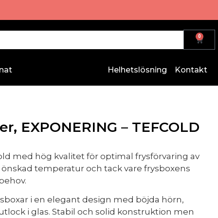
0
nat
Helhetslösning
Kontakt
iter, EXPONERING – TEFCOLD
d med hög kvalitet för optimal frysförvaring av
in önskad temperatur och tack vare frysboxens
 behov.
sboxar i en elegant design med böjda hörn,
tlock i glas. Stabil och solid konstruktion men