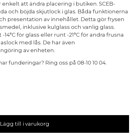
r enkelt att ändra placering i butiken. SCEB-
ida och böjda skjutlock i glas. Båda funktionerna
och presentation av innehållet. Detta gör frysen
ivsmedel, inklusive kulglass och vanlig glass.
14°C för glass eller runt -21°C för andra frusna
glaslock med lås. De har även
engöring av enheten.
ar funderingar? Ring oss på 08-10 10 04.
Lägg till i varukorg