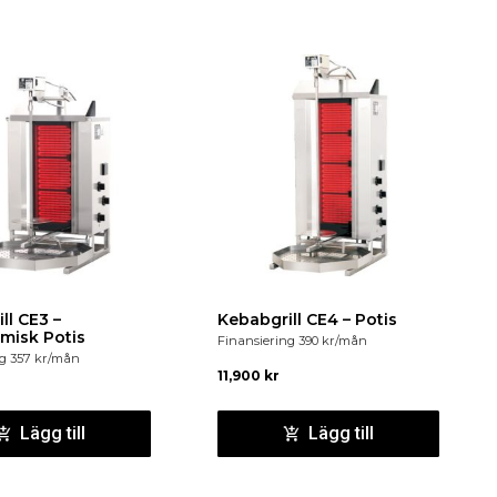
ll CE3 –
Kebabgrill CE4 – Potis
misk Potis
Finansiering
390
kr
/mån
ng
357
kr
/mån
24°C
11,900
kr
Lägg till
Lägg till
 650 x 918 mm