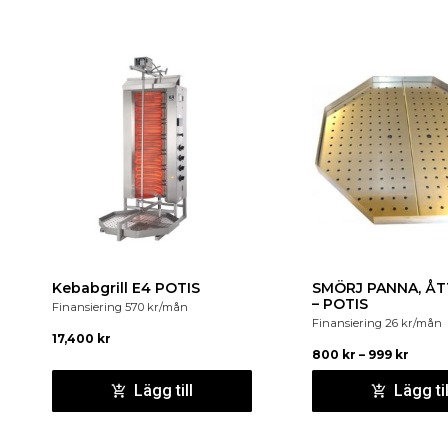
Kebabgrill E4 POTIS
SMÖRJ PANNA, Å
– POTIS
Finansiering
570
kr
/mån
Finansiering
26
kr
/mån
17,400
kr
800
kr
–
999
kr
Lägg till
Lägg til