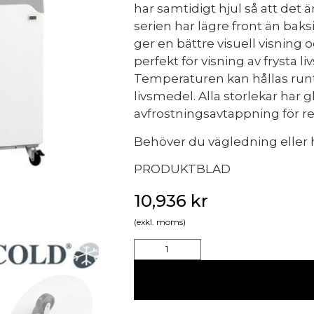
har samtidigt hjul så att det ä
serien har lägre front än baks
ger en bättre visuell visning 
perfekt för visning av frysta l
Temperaturen kan hållas runt -
livsmedel. Alla storlekar har 
avfrostningsavtappning för r
Behöver du vägledning eller h
PRODUKTBLAD
10,936
kr
(exkl. moms)