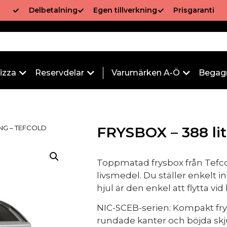
Delbetalning
Egen tillverkning
Prisgaranti
izza
Reservdelar
Varumärken A-Ö
Begag
ING – TEFCOLD
FRYSBOX – 388 l
Toppmatad frysbox från Tefcol
livsmedel. Du ställer enkelt 
hjul är den enkel att flytta vid
NIC-SCEB-serien: Kompakt fry
rundade kanter och böjda skju